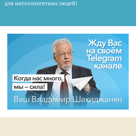
для интеллигентных людей
!