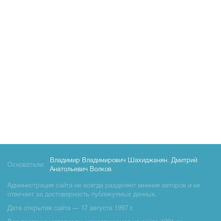
Владимир Владимирович Шахиджанян
,
Дмитрий
Основатели:
Анатольевич Волков
Администрация сайта не всегда разделяет мнения авторов и не
отвечает за достоверность публикуемых данных.
Дата открытия сайта — 17 августа 1997 г.