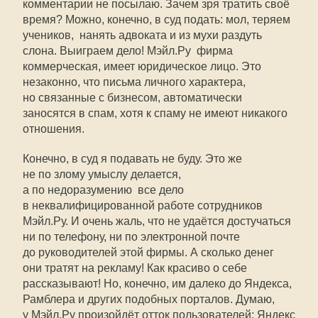
комментарии не посылаю. Зачем зря тратить своё
время? Можно, конечно, в суд подать: мол, теряем
учеников,  нанять адвоката и из мухи раздуть
слона. Выиграем дело! Мэйл.Ру  фирма
коммерческая, имеет юридическое лицо. Это
незаконно, что письма личного характера,
но связанные с бизнесом, автоматически
заносятся в спам, хотя к спаму не имеют никакого
отношения.
Конечно, в суд я подавать не буду. Это же
не по злому умыслу делается,
а по недоразумению  все дело
в неквалифицированной работе сотрудников
Мэйл.Ру. И очень жаль, что не удаётся достучаться
ни по телефону, ни по электронной почте
до руководителей этой фирмы. А сколько денег
они тратят на рекламу! Как красиво о себе
рассказывают! Но, конечно, им далеко до Яндекса,
Рамблера и других подобных порталов. Думаю,
у Мэйл.Ру произойдёт отток пользователей: Яндекс