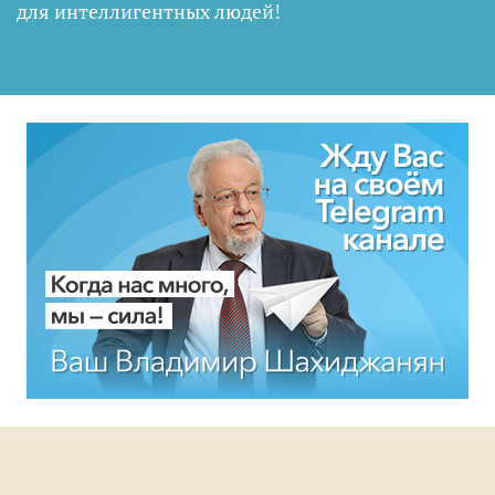
для интеллигентных людей
!