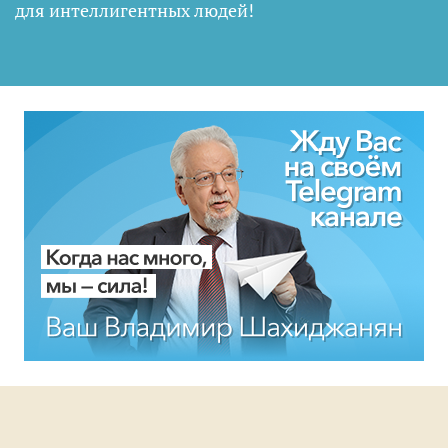
для интеллигентных людей
!