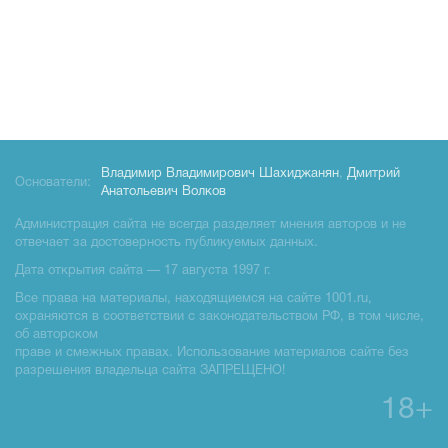
Владимир Владимирович Шахиджанян
,
Дмитрий
Основатели:
Анатольевич Волков
Администрация сайта не всегда разделяет мнения авторов и не
отвечает за достоверность публикуемых данных.
Дата открытия сайта — 17 августа 1997 г.
Все права на материалы, находящиемся на сайте 1001.ru,
охраняются в соответствии с законодательством РФ, в том числе,
об авторском
праве и смежных правах. Использование материалов сайте без
разрешения владельца сайта ЗАПРЕЩЕНО!
18+