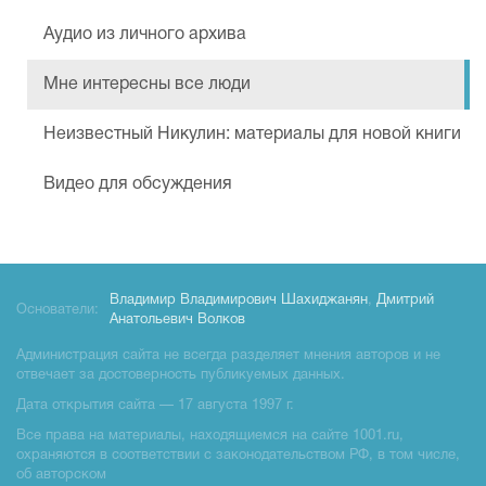
Аудио из личного архива
Мне интересны все люди
Неизвестный Никулин: материалы для новой книги
Видео для обсуждения
Владимир Владимирович Шахиджанян
,
Дмитрий
Основатели:
Анатольевич Волков
Администрация сайта не всегда разделяет мнения авторов и не
отвечает за достоверность публикуемых данных.
Дата открытия сайта — 17 августа 1997 г.
Все права на материалы, находящиемся на сайте 1001.ru,
охраняются в соответствии с законодательством РФ, в том числе,
об авторском