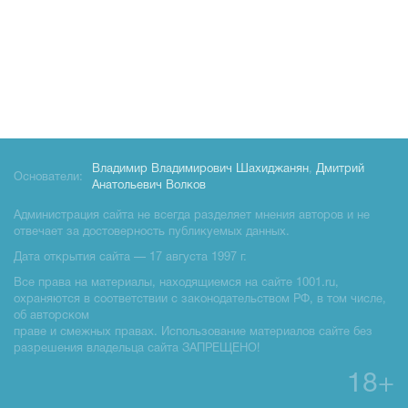
Владимир Владимирович Шахиджанян
,
Дмитрий
Основатели:
Анатольевич Волков
Администрация сайта не всегда разделяет мнения авторов и не
отвечает за достоверность публикуемых данных.
Дата открытия сайта — 17 августа 1997 г.
Все права на материалы, находящиемся на сайте 1001.ru,
охраняются в соответствии с законодательством РФ, в том числе,
об авторском
праве и смежных правах. Использование материалов сайте без
разрешения владельца сайта ЗАПРЕЩЕНО!
18+