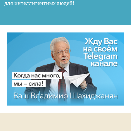
для интеллигентных людей
!