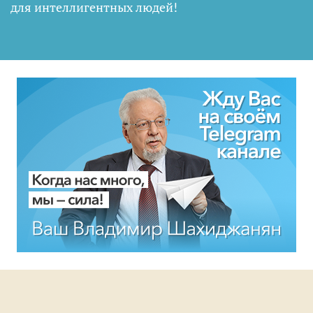
для интеллигентных людей
!