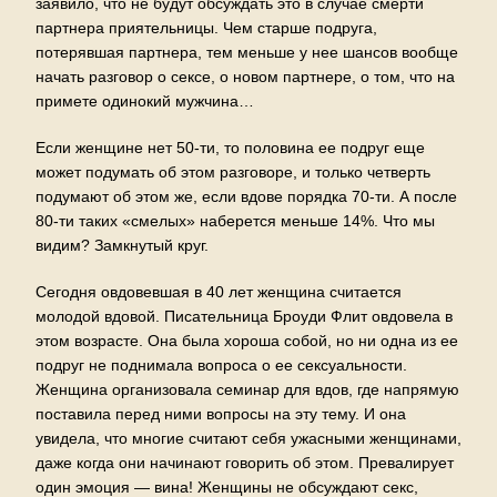
заявило, что не будут обсуждать это в случае смерти
партнера приятельницы. Чем старше подруга,
потерявшая партнера, тем меньше у нее шансов вообще
начать разговор о сексе, о новом партнере, о том, что на
примете одинокий мужчина…
Если женщине нет 50-ти, то половина ее подруг еще
может подумать об этом разговоре, и только четверть
подумают об этом же, если вдове порядка 70-ти. А после
80-ти таких «смелых» наберется меньше 14%. Что мы
видим? Замкнутый круг.
Сегодня овдовевшая в 40 лет женщина считается
молодой вдовой. Писательница Броуди Флит овдовела в
этом возрасте. Она была хороша собой, но ни одна из ее
подруг не поднимала вопроса о ее сексуальности.
Женщина организовала семинар для вдов, где напрямую
поставила перед ними вопросы на эту тему. И она
увидела, что многие считают себя ужасными женщинами,
даже когда они начинают говорить об этом. Превалирует
один эмоция — вина! Женщины не обсуждают секс,