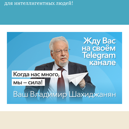
для интеллигентных людей
!