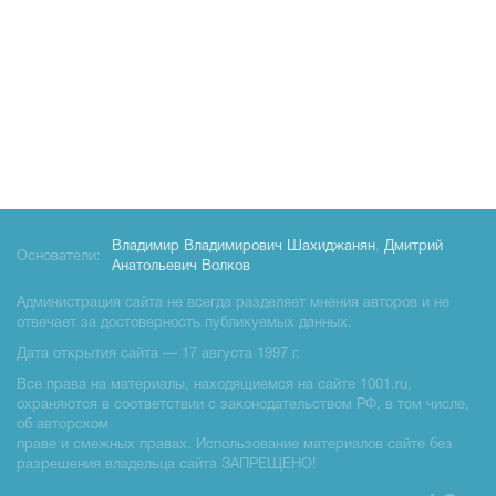
Владимир Владимирович Шахиджанян
,
Дмитрий
Основатели:
Анатольевич Волков
Администрация сайта не всегда разделяет мнения авторов и не
отвечает за достоверность публикуемых данных.
Дата открытия сайта — 17 августа 1997 г.
Все права на материалы, находящиемся на сайте 1001.ru,
охраняются в соответствии с законодательством РФ, в том числе,
об авторском
праве и смежных правах. Использование материалов сайте без
разрешения владельца сайта ЗАПРЕЩЕНО!