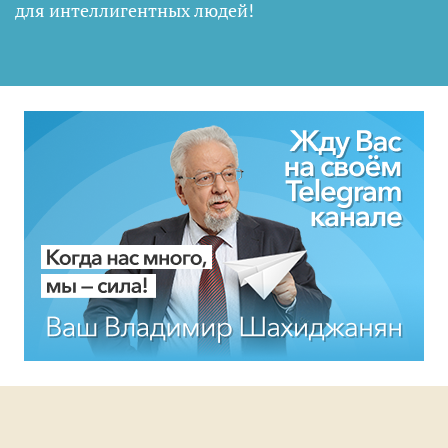
для интеллигентных людей
!