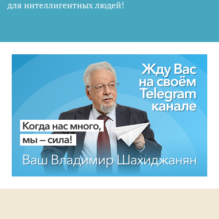
для интеллигентных людей
!