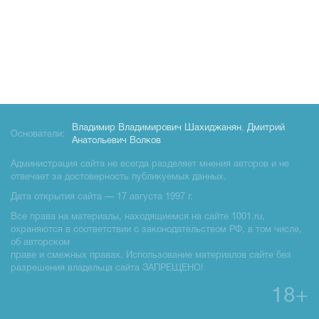
Владимир Владимирович Шахиджанян
,
Дмитрий
Основатели:
Анатольевич Волков
Администрация сайта не всегда разделяет мнения авторов и не
отвечает за достоверность публикуемых данных.
Дата открытия сайта — 17 августа 1997 г.
Все права на материалы, находящиемся на сайте 1001.ru,
охраняются в соответствии с законодательством РФ, в том числе,
об авторском
праве и смежных правах. Использование материалов сайте без
разрешения владельца сайта ЗАПРЕЩЕНО!
18+