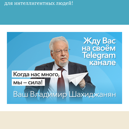
для интеллигентных людей
!