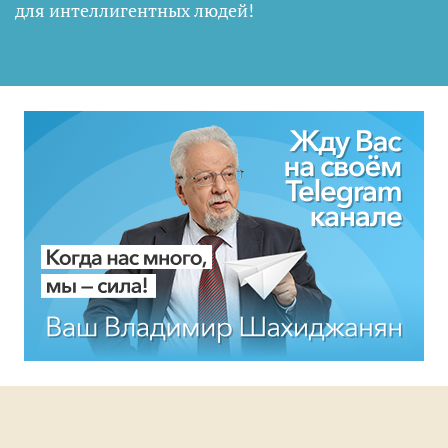
для интеллигентных людей
!