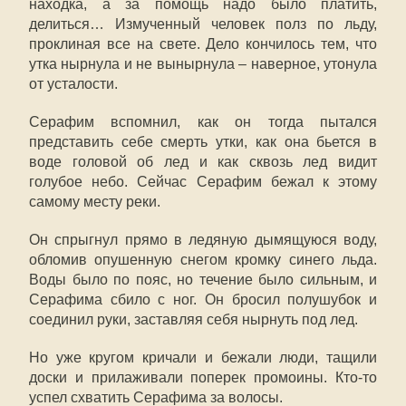
находка, а за помощь надо было платить,
делиться… Измученный человек полз по льду,
проклиная все на свете. Дело кончилось тем, что
утка нырнула и не вынырнула – наверное, утонула
от усталости.
Серафим вспомнил, как он тогда пытался
представить себе смерть утки, как она бьется в
воде головой об лед и как сквозь лед видит
голубое небо. Сейчас Серафим бежал к этому
самому месту реки.
Он спрыгнул прямо в ледяную дымящуюся воду,
обломив опушенную снегом кромку синего льда.
Воды было по пояс, но течение было сильным, и
Серафима сбило с ног. Он бросил полушубок и
соединил руки, заставляя себя нырнуть под лед.
Но уже кругом кричали и бежали люди, тащили
доски и прилаживали поперек промоины. Кто-то
успел схватить Серафима за волосы.