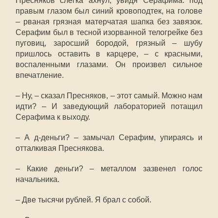
Пресняков слегка ахнул, увидя Серафима: под
правым глазом был синий кровоподтек, на голове
– рваная грязная матерчатая шапка без завязок.
Серафим был в тесной изорванной телогрейке без
пуговиц, заросший бородой, грязный – шубу
пришлось оставить в карцере, – с красными,
воспаленными глазами. Он произвел сильное
впечатление.
– Ну, – сказал Пресняков, – этот самый. Можно нам
идти? – И заведующий лабораторией потащил
Серафима к выходу.
– А д-деньги? – замычал Серафим, упираясь и
отталкивая Преснякова.
– Какие деньги? – металлом зазвенел голос
начальника.
– Две тысячи рублей. Я брал с собой.