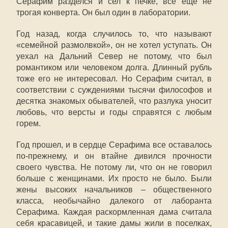
Серафим разделся и сел к печке, все еще не
трогая конверта. Он был один в лаборатории.
Год назад, когда случилось то, что называют
«семейной размолвкой», он не хотел уступать. Он
уехал на Дальний Север не потому, что был
романтиком или человеком долга. Длинный рубль
тоже его не интересовал. Но Серафим считал, в
соответствии с суждениями тысячи философов и
десятка знакомых обывателей, что разлука уносит
любовь, что версты и годы справятся с любым
горем.
Год прошел, и в сердце Серафима все оставалось
по-прежнему, и он втайне дивился прочности
своего чувства. Не потому ли, что он не говорил
больше с женщинами. Их просто не было. Были
жены высоких начальников – общественного
класса, необычайно далекого от лаборанта
Серафима. Каждая раскормленная дама считала
себя красавицей, и такие дамы жили в поселках,