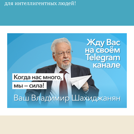
для интеллигентных людей
!