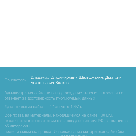
Владимир Владимирович Шахиджанян
,
Дмитрий
Основатели:
Анатольевич Волков
Администрация сайта не всегда разделяет мнения авторов и не
отвечает за достоверность публикуемых данных.
Дата открытия сайта — 17 августа 1997 г.
Все права на материалы, находящиемся на сайте 1001.ru,
охраняются в соответствии с законодательством РФ, в том числе,
об авторском
праве и смежных правах. Использование материалов сайте без