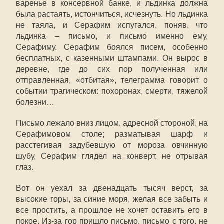
варенье в консервной банке, и льдинка должна
была растаять, истончиться, исчезнуть. Но льдинка
не таяла, и Серафим испугался, поняв, что
льдинка – письмо, и письмо именно ему,
Серафиму. Серафим боялся писем, особенно
бесплатных, с казенными штампами. Он вырос в
деревне, где до сих пор полученная или
отправленная, «отбитая», телеграмма говорит о
событии трагическом: похоронах, смерти, тяжелой
болезни…
Письмо лежало вниз лицом, адресной стороной, на
Серафимовом столе; разматывая шарф и
расстегивая задубевшую от мороза овчинную
шубу, Серафим глядел на конверт, не отрывая
глаз.
Вот он уехал за двенадцать тысяч верст, за
высокие горы, за синие моря, желая все забыть и
все простить, а прошлое не хочет оставить его в
покое. Из-за гор пришло письмо, письмо с того, не