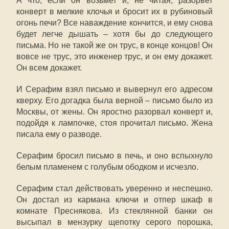
А что, если он возьмет и, не читая, разорвет
конверт в мелкие клочья и бросит их в рубиновый
огонь печи? Все наваждение кончится, и ему снова
будет легче дышать – хотя бы до следующего
письма. Но не такой же он трус, в конце концов! Он
вовсе не трус, это инженер трус, и он ему докажет.
Он всем докажет.
И Серафим взял письмо и вывернул его адресом
кверху. Его догадка была верной – письмо было из
Москвы, от жены. Он яростно разорвал конверт и,
подойдя к лампочке, стоя прочитал письмо. Жена
писала ему о разводе.
Серафим бросил письмо в печь, и оно вспыхнуло
белым пламенем с голубым ободком и исчезло.
Серафим стал действовать уверенно и неспешно.
Он достал из кармана ключи и отпер шкаф в
комнате Преснякова. Из стеклянной банки он
высыпал в мензурку щепотку серого порошка,