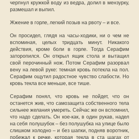
черпнул кружкой воду из ведра, долил в мензурку,
размешал и выпил.
Жжение в горле, легкий позыв на рвоту – и все.
Он просидел, глядя на часы-ходики, ни о чем не
вспоминая, целых тридцать минут. Никакого
действия, кроме боли в горле. Тогда Серафим
заторопился. Он открыл ящик стола и вытащил
свой перочинный нож. Потом Серафим разорвал
вену на левой руке: темная кровь потекла на пол.
Серафим ощутил радостное чувство слабости. Но
кровь текла все меньше, все тише.
Серафим понял, что кровь не пойдет, что он
останется жив, что самозащита собственного тела
сильнее желания умереть. Сейчас же он вспомнил,
что надо сделать. Он кое-как, в один рукав, надел
на себя полушубок – без полушубка на улице было
слишком холодно – и без шапки, подняв воротник,
побежал к речке, которая текла в ста шагах от