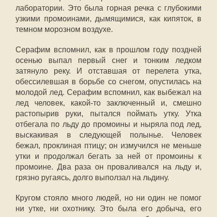
лаборатории. Это была горная речка с глубокими
узкими промоинами, дымящимися, как кипяток, в
темном морозном воздухе.
Серафим вспомнил, как в прошлом году поздней
осенью выпал первый снег и тонким ледком
затянуло реку. И отставшая от перелета утка,
обессилевшая в борьбе со снегом, опустилась на
молодой лед. Серафим вспомнил, как выбежал на
лед человек, какой-то заключенный и, смешно
растопырив руки, пытался поймать утку. Утка
отбегала по льду до промоины и ныряла под лед,
выскакивая в следующей полынье. Человек
бежал, проклиная птицу; он измучился не меньше
утки и продолжал бегать за ней от промоины к
промоине. Два раза он проваливался на льду и,
грязно ругаясь, долго выползал на льдину.
Кругом стояло много людей, но ни один не помог
ни утке, ни охотнику. Это была его добыча, его