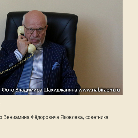
в
ую Вениамина Фёдоровича Яковлева, советника