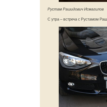
Рустам Рашидович Исмагилов
С утра – встреча с Рустамом Р