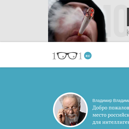
Владимир Владим
Добро пожалов
место российс
для интеллиге