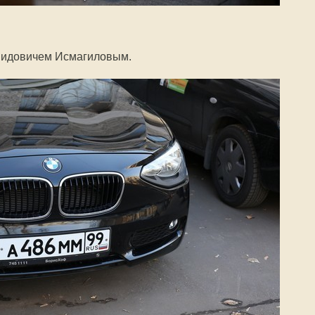
ашидовичем Исмагиловым.