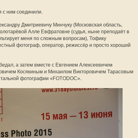
я с ним соединили.
ександру Дмитриевичу Минчуку (Московская область,
Золотарёвой Алле Евфратовне (судья, ныне преподаёт в
льтирует меня по сложным вопросам), Тофику
естный фотограф, оператор, режиссёр и просто хороший
обедал, а затем вместе с Евгением Алексеевичем
овичем Косякиным и Михаилом Викторовичем Тарасовым
ентальной фотографии «FOTODOC».