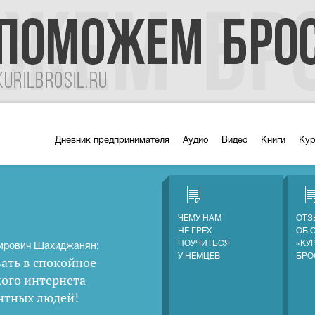
Дневник предпринимателя
Аудио
Видео
Книги
Ку
ЧЕМУ НАМ
ОТЗ
НЕ ГРЕХ
ОБ 
ПОУЧИТЬСЯ
«КУ
ирович Шахиджанян:
У НЕМЦЕВ
БРО
ать в спокойное
кого интернета
нтных людей
!