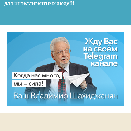
для интеллигентных людей
!