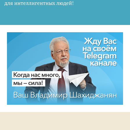
для интеллигентных людей
!