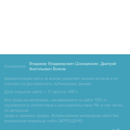
Владимир Владимирович Шахиджанян
,
Дмитрий
Основатели:
Анатольевич Волков
Администрация сайта не всегда разделяет мнения авторов и не
отвечает за достоверность публикуемых данных.
Дата открытия сайта — 17 августа 1997 г.
Все права на материалы, находящиемся на сайте 1001.ru,
охраняются в соответствии с законодательством РФ, в том числе,
об авторском
праве и смежных правах. Использование материалов сайте без
разрешения владельца сайта ЗАПРЕЩЕНО!