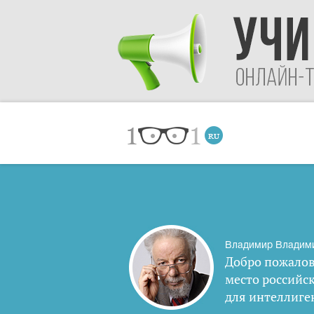
Владимир Владим
Добро пожалов
место российс
для интеллиге