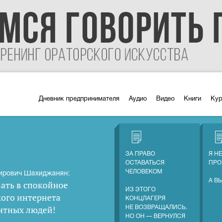
Дневник предпринимателя
Аудио
Видео
Книги
Ку
ЗА ПРАВО
Я Н
ОСТАВАТЬСЯ
ПРО
ЧЕЛОВЕКОМ
ирович Шахиджанян:
А В
ать в спокойное
ИЗ ЭТОГО
кого интернета
КОНЦЛАГЕРЯ
нтных людей
!
НЕ ВОЗВРАЩАЛИСЬ.
НО ОН — ВЕРНУЛСЯ