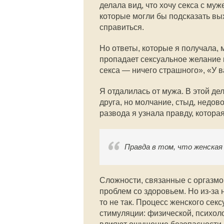
делала вид, что хочу секса с му
которые могли бы подсказать вы
справиться.
Но ответы, которые я получала, 
пропадает сексуальное желание
секса — ничего страшного», «У в
Я отдалилась от мужа. В этой д
друга, но молчание, стыд, недово
развода я узнала правду, котора
Правда в том, что женска
Сложности, связанные с оргазмом
проблем со здоровьем. Но из-за
то не так. Процесс женского сек
стимуляции: физической, психол