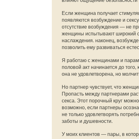
влияют ощущение безопасности и
Если женщина получает стимуляци
появляются возбуждение и сексу
отсутствие возбуждения — не приз
женщины испытывают широкий спе
наслаждения. наконец, возбужде
позволить ему развиваться есте
Я работаю с женщинами и парами
половой акт начинается до того,
она не удовлетворена, но молчит
Но партнер чувствует, что женщи
Пропасть между партнерами раст
секса. Этот порочный круг можно
возможно, если партнеры осозна
не только удовлетворять потребн
заботы и душевности.
У моих клиентов — пары, в кото