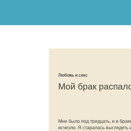
Любовь и секс
Мой брак распалс
Мне было под тридцать, и в брак
исчезло. Я старалась выглядеть и