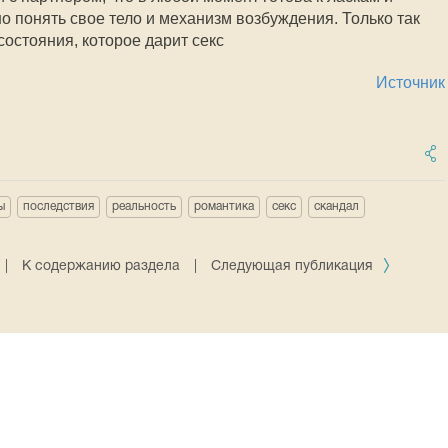
 понять свое тело и механизм возбуждения. Только так
остояния, которое дарит секс
Источник
ы
последствия
реальность
романтика
секс
скандал
|
К содержанию раздела
|
Следующая публикация