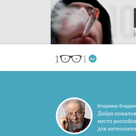
Владимир Владим
Добро пожалов
место российс
для интеллиге