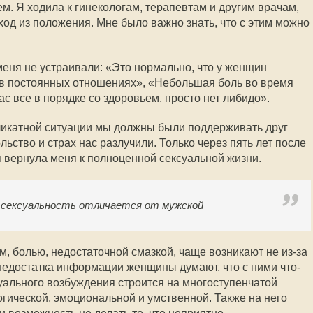
жем. Я ходила к гинекологам, терапевтам и другим врачам,
ход из положения. Мне было важно знать, что с этим можно
меня не устраивали: «Это нормально, что у женщин
 в постоянных отношениях», «Небольшая боль во время
ас все в порядке со здоровьем, просто нет либидо».
еликатной ситуации мы должны были поддерживать друг
льство и страх нас разлучили. Только через пять лет после
я вернула меня к полноценной сексуальной жизни.
я сексуальность отличается от мужской
, болью, недостаточной смазкой, чаще возникают не из-за
 недостатка информации женщины думают, что с ними что-
суального возбуждения строится на многоступенчатой
огической, эмоциональной и умственной. Также на него