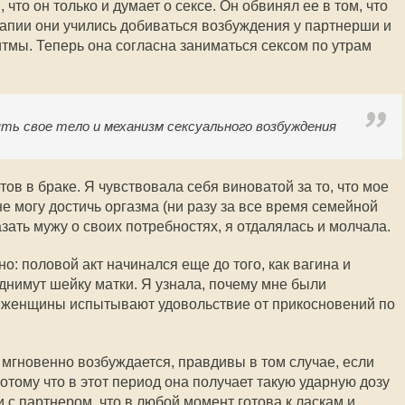
 что он только и думает о сексе. Он обвинял ее в том, что
рапии они учились добиваться возбуждения у партнерши и
тмы. Теперь она согласна заниматься сексом по утрам
ть свое тело и механизм сексуального возбуждения
тов в браке. Я чувствовала себя виноватой за то, что мое
не могу достичь оргазма (ни разу за все время семейной
азать мужу о своих потребностях, я отдалялась и молчала.
о: половой акт начинался еще до того, как вагина и
днимут шейку матки. Я узнала, почему мне были
 женщины испытывают удовольствие от прикосновений по
мгновенно возбуждается, правдивы в том случае, если
тому что в этот период она получает такую ударную дозу
с партнером, что в любой момент готова к ласкам и