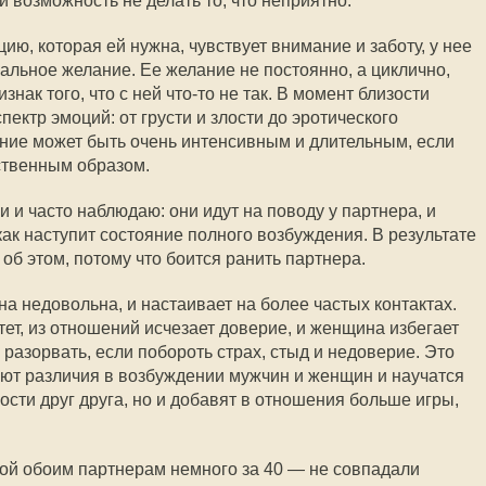
 возможность не делать то, что неприятно.
ю, которая ей нужна, чувствует внимание и заботу, у нее
альное желание. Ее желание не постоянно, а циклично,
нак того, что с ней что-то не так. В момент близости
ктр эмоций: от грусти и злости до эротического
ние может быть очень интенсивным и длительным, если
ственным образом.
 и часто наблюдаю: они идут на поводу у партнера, и
 как наступит состояние полного возбуждения. В результате
 об этом, потому что боится ранить партнера.
на недовольна, и настаивает на более частых контактах.
ет, из отношений исчезает доверие, и женщина избегает
 разорвать, если побороть страх, стыд и недоверие. Это
ют различия в возбуждении мужчин и женщин и научатся
ости друг друга, но и добавят в отношения больше игры,
рой обоим партнерам немного за 40 — не совпадали