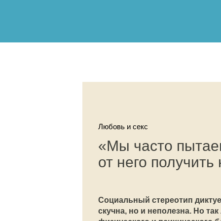
Любовь и секс
«Мы часто пытаем
от него получить
Социальный стереотип диктует
скучна, но и неполезна. Но т