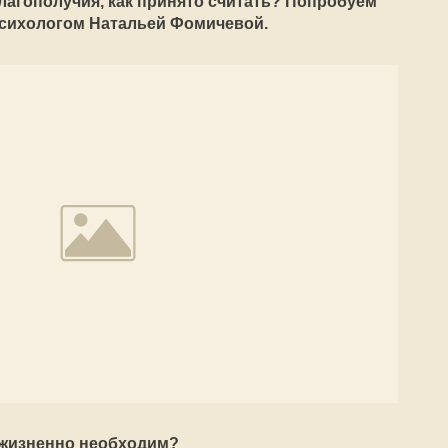
лагополучия, как принято считать? Попробуем
 психологом Натальей Фомичевой.
 жизненно необходим?