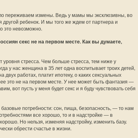
ло переживаем измены. Ведь у мамы мы эксклюзивны, во
я другой ребенок. И мы того же ждем от партнера и
то это невозможно.
оссиян секс не на первом месте. Как вы думаете,
 уровня стресса. Чем больше стресса, тем ниже у
да у нас женщина в 35 лет одна воспитывает троих детей,
а двух работах, платит ипотеку, о каких сексуальных
ее это не на первом месте. У нее может быть фантазия —
авим, вот пусть у меня будет секс и я буду чувствовать себя
 базовые потребности: сон, пища, безопасность, — то нам
потребностями все хорошо, то и в надстройке — в
хорошо. Но нельзя, изменяя надстройку, изменить базу.
чески обрести счастье в жизни.