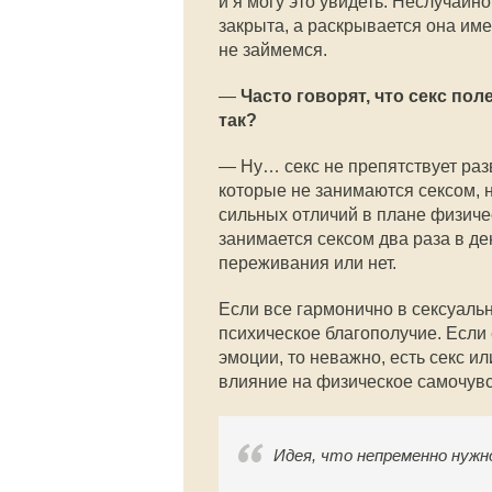
и я могу это увидеть. Неслучай
закрыта, а раскрывается она име
не займемся.
—
Часто говорят, что секс по
так?
— Ну… секс не препятствует раз
которые не занимаются сексом, н
сильных отличий в плане физичес
занимается сексом два раза в ден
переживания или нет.
Если все гармонично в сексуальн
психическое благополучие. Если 
эмоции, то неважно, есть секс ил
влияние на физическое самочувс
Идея, что непременно нужн