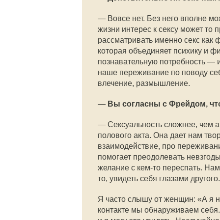
— Вовсе нет. Без него вполне мо
жизни интерес к сексу может то 
рассматривать именно секс как 
которая объединяет психику и ф
познавательную потребность — и
наше переживание по поводу себя
влечение, размышление.
—
Вы согласны с Фрейдом, чт
— Сексуальность сложнее, чем а
полового акта. Она дает нам тво
взаимодействие, про переживани
помогает преодолевать невзгоды.
желание с кем-то переспать. Нам
то, увидеть себя глазами другого.
Я часто слышу от женщин: «А я не
контакте мы обнаруживаем себя. 