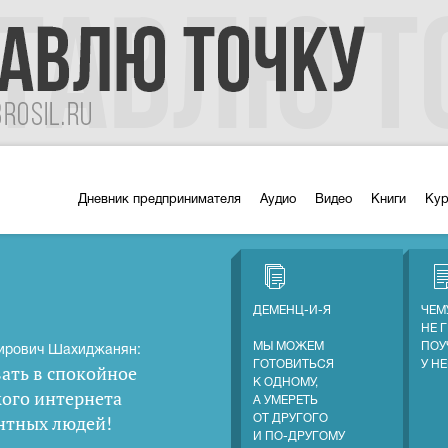
Дневник предпринимателя
Аудио
Видео
Книги
Ку
ДЕМЕНЦ-И-Я
ЧЕМ
НЕ 
МЫ МОЖЕМ
ПОУ
ирович Шахиджанян:
ГОТОВИТЬСЯ
У Н
ать в спокойное
К ОДНОМУ,
кого интернета
А УМЕРЕТЬ
нтных людей
!
ОТ ДРУГОГО
И ПО-ДРУГОМУ