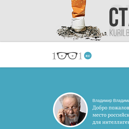
Владимир Владим
Добро пожалов
место российс
для интеллиге