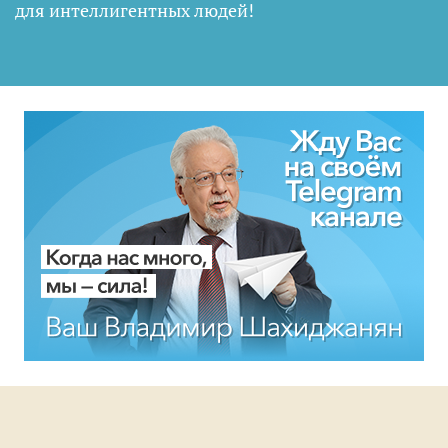
для интеллигентных людей
!