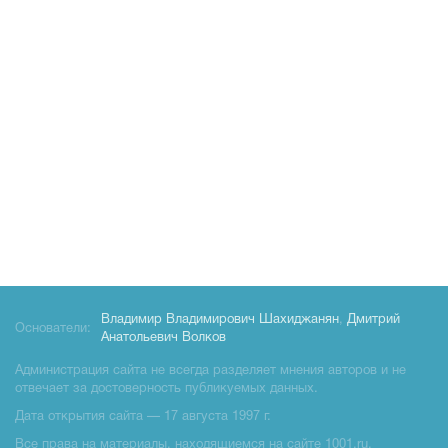
Владимир Владимирович Шахиджанян
,
Дмитрий
Основатели:
Анатольевич Волков
Администрация сайта не всегда разделяет мнения авторов и не
отвечает за достоверность публикуемых данных.
Дата открытия сайта — 17 августа 1997 г.
Все права на материалы, находящиемся на сайте 1001.ru,