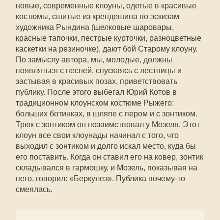
новые, современные клоуны, одетые в красивые
костюмы, сшитые из крепдешина по эскизам
художника Рындина (шелковые шаровары,
красные тапочки, пестрые курточки, разноцветные
каскетки на резиночке), дают бой Старому клоуну.
По замыслу автора, мы, молодые, должны
появляться с песней, спускаясь с лестницы и
застывая в красивых позах, приветствовать
публику. После этого выбегал Юрий Котов в
традиционном клоунском костюме Рыжего:
больших ботинках, в шляпе с пером и с зонтиком.
Трюк с зонтиком он позаимствовал у Мозеля. Этот
клоун все свои клоунады начинал с того, что
выходил с зонтиком и долго искал место, куда бы
его поставить. Когда он ставил его на ковер, зонтик
складывался в гармошку, и Мозель, показывая на
него, говорил: «Беркулез». Публика почему-то
смеялась.