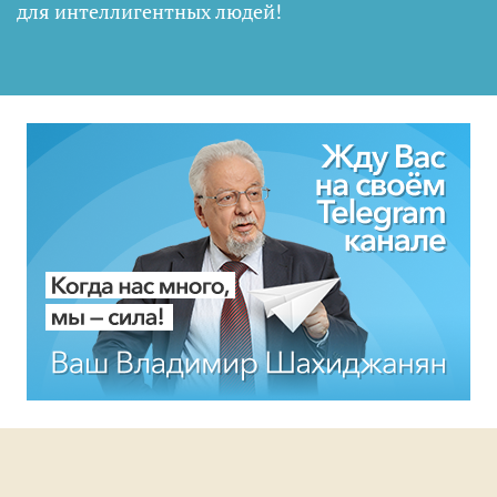
для интеллигентных людей
!