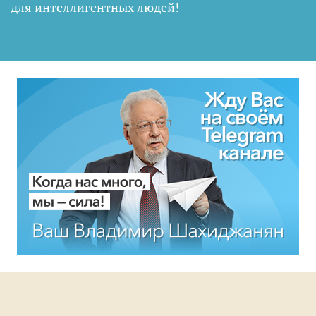
для интеллигентных людей
!