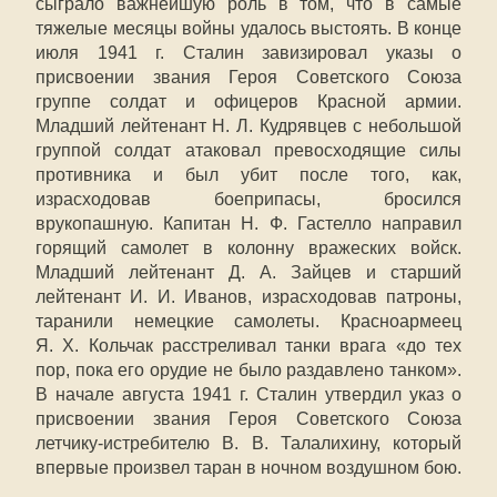
сыграло важнейшую роль в том, что в самые
тяжелые месяцы войны удалось выстоять. В конце
июля 1941 г. Сталин завизировал указы о
присвоении звания Героя Советского Союза
группе солдат и офицеров Красной армии.
Младший лейтенант Н. Л. Кудрявцев с небольшой
группой солдат атаковал превосходящие силы
противника и был убит после того, как,
израсходовав боеприпасы, бросился
врукопашную. Капитан Н. Ф. Гастелло направил
горящий самолет в колонну вражеских войск.
Младший лейтенант Д. А. Зайцев и старший
лейтенант И. И. Иванов, израсходовав патроны,
таранили немецкие самолеты. Красноармеец
Я. Х. Кольчак расстреливал танки врага «до тех
пор, пока его орудие не было раздавлено танком».
В начале августа 1941 г. Сталин утвердил указ о
присвоении звания Героя Советского Союза
летчику-истребителю В. В. Талалихину, который
впервые произвел таран в ночном воздушном бою.