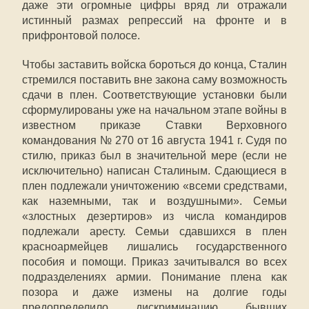
даже эти огромные цифры вряд ли отражали
истинный размах репрессий на фронте и в
прифронтовой полосе.
Чтобы заставить войска бороться до конца, Сталин
стремился поставить вне закона саму возможность
сдачи в плен. Соответствующие установки были
сформулированы уже на начальном этапе войны в
известном приказе Ставки Верховного
командования № 270 от 16 августа 1941 г. Судя по
стилю, приказ был в значительной мере (если не
исключительно) написан Сталиным. Сдающиеся в
плен подлежали уничтожению «всеми средствами,
как наземными, так и воздушными». Семьи
«злостных дезертиров» из числа командиров
подлежали аресту. Семьи сдавшихся в плен
красноармейцев лишались государственного
пособия и помощи. Приказ зачитывался во всех
подразделениях армии. Понимание плена как
позора и даже измены на долгие годы
предопределило дискриминацию бывших