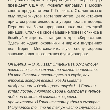
президент США Ф. Рузвельт направил в Москву
своего представителя Г. Гопкинса. Сталин оказал
ему подчеркнутое гостеприимство, демонстрируя
при этом решительность и уверенность в победе.
Переговоры были прерваны налетом немецкой
авиации. Сталин в своей машине повез Гопкинса в
бомбоубежище на станции метро «Кировская».
Здесь их ждали охранники и нарком внутренних
дел Берия. Многозначительную сцену хорошо
запомнил один из советских функционеров:
Он (Берия. –
О. Х.
) взял Сталина за руку, чтобы
вести вниз, и сказал что-то насчет опасности.
На что Сталин ответил резко и грубо, как,
впрочем, говорил всегда, когда бывал в
раздражении: «Уходи прочь, трус!» […] Сталин
встал посреди ночного двора и смотрел в черное
небо, на немецкий самолет в кресте
прожекторов. И Гопкинс стоял рядом и смотрел.
И случилось то, что не так уж часто случалось в