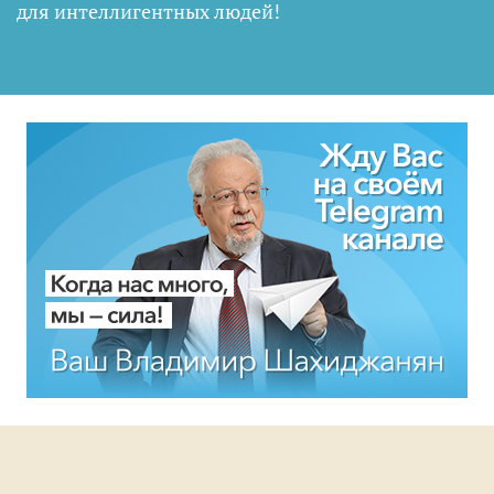
для интеллигентных людей
!