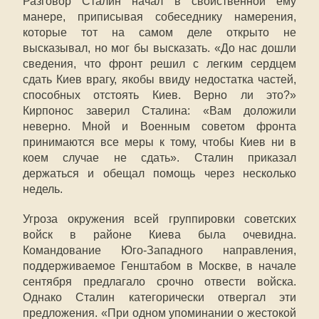
Разговор Сталин начал в свойственной ему
манере, приписывая собеседнику намерения,
которые тот на самом деле открыто не
высказывал, но мог бы высказать. «До нас дошли
сведения, что фронт решил с легким сердцем
сдать Киев врагу, якобы ввиду недостатка частей,
способных отстоять Киев. Верно ли это?»
Кирпонос заверил Сталина: «Вам доложили
неверно. Мной и Военным советом фронта
принимаются все меры к тому, чтобы Киев ни в
коем случае не сдать». Сталин приказал
держаться и обещал помощь через несколько
недель.
Угроза окружения всей группировки советских
войск в районе Киева была очевидна.
Командование Юго-Западного направления,
поддерживаемое Генштабом в Москве, в начале
сентября предлагало срочно отвести войска.
Однако Сталин категорически отвергал эти
предложения. «При одном упоминании о жестокой