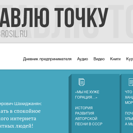
Дневник предпринимателя
Аудио
Видео
Книги
Ку
«МЫ НЕ ХУЖЕ
ЧТО
ГОРАЦИЯ…»
ХАН
МОР
ирович Шахиджанян:
ИСТОРИЯ
ать в спокойное
РАЗВИТИЯ
ПОЧ
кого интернета
АВТОРСКОЙ
УЛЫ
нтных людей
!
ПЕСНИ В СССР
А М