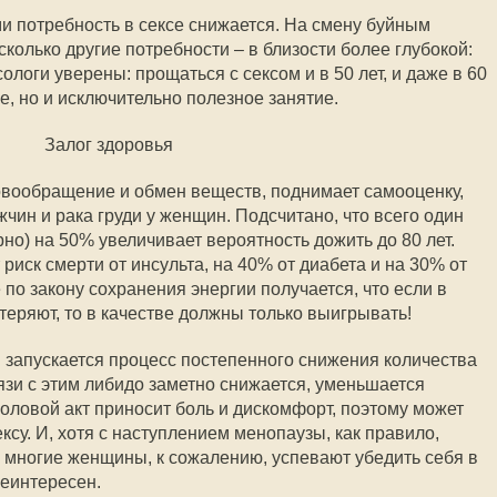
ами потребность в сексе снижается. На смену буйным
колько другие потребности – в близости более глубокой:
ологи уверены: прощаться с сексом и в 50 лет, и даже в 60
ое, но и исключительно полезное занятие.
Залог здоровья
овообращение и обмен веществ, поднимает самооценку,
жчин и рака груди у женщин. Подсчитано, что всего один
рно) на 50% увеличивает вероятность дожить до 80 лет.
риск смерти от инсульта, на 40% от диабета и на 30% от
 по закону сохранения энергии получается, что если в
теряют, то в качестве должны только выигрывать!
м запускается процесс постепенного снижения количества
язи с этим либидо заметно снижается, уменьшается
половой акт приносит боль и дискомфорт, поэтому может
ксу. И, хотя с наступлением менопаузы, как правило,
 многие женщины, к сожалению, успевают убедить себя в
неинтересен.