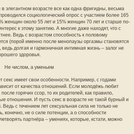
 в элегантном возрасте все как одна фригидны, весьма
 проводился социологический опрос с участием более 165
3% женщин около 55 лет и 15% женщин 70 лет и старше по-
терес к этому занятию. А многие даже находят, что с
тнее. Ведь с возрастом способность к половому
тся (порой именно после менопаузы оргазмы становятся
о, ведь долгая и гармоничная интимная жизнь – залог не
хорошего здоровья.
Не числом, а уменьем
т секс имеет свои особенности. Например, с годами
зависит от качества отношений. Если молодёжь любит
после горячих ссор, то их родителей, как правило,
е отношения. И пусть секс в возрасте не такой бурный и
. Ведь с течением лет сексуальная сила не только не
ь, конечно, не о силе потенции, а о способности
етворять партнёра – умениях, которые, кстати, можно