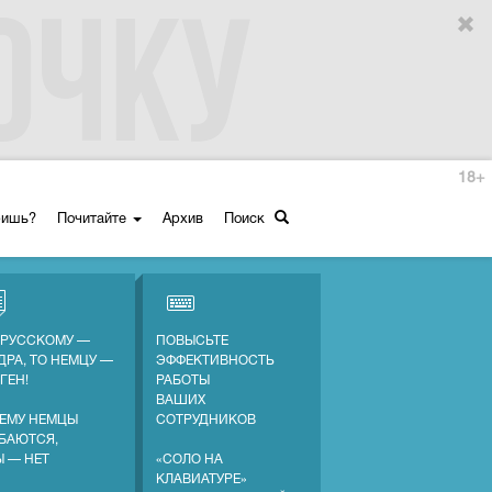
18+
ришь?
Почитайте
Архив
Поиск
 РУССКОМУ —
ПОВЫСЬТЕ
ДРА, ТО НЕМЦУ —
ЭФФЕКТИВНОСТЬ
ГЕН!
РАБОТЫ
ВАШИХ
ЕМУ НЕМЦЫ
СОТРУДНИКОВ
БАЮТСЯ,
Ы — НЕТ
«СОЛО НА
КЛАВИАТУРЕ»