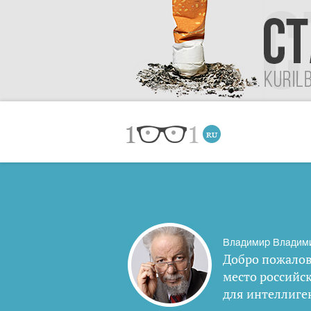
Владимир Владим
Добро пожалов
место российс
для интеллиге