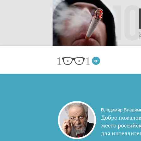
Владимир Владим
Добро пожалов
место российс
для интеллиге