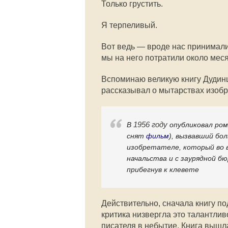
Только грустить.
Я терпеливый.
Вот ведь — вроде нас принимали
мы на него потратили около меся
Вспоминаю великую книгу Дудин
рассказывал о мытарствах изобре
1956 году
В
опубликовал ром
снят
фильм
), вызвавший бо
изобретателе, который во
начальства и с заурядной б
прибегнув к клевете
Действительно, сначала книгу п
критика низвергла это талантли
писателя в небытие. Книга вышла