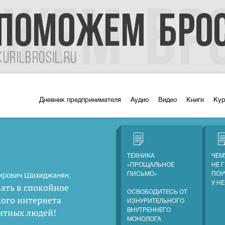
Дневник предпринимателя
Аудио
Видео
Книги
Ку
ТЕХНИКА
ЧЕМ
«ПРОЩАЛЬНОЕ
НЕ 
ПИСЬМО»
ПОУ
ирович Шахиджанян:
У Н
ать в спокойное
ОСВОБОДИТЕСЬ ОТ
кого интернета
ИЗНУРИТЕЛЬНОГО
нтных людей
!
ВНУТРЕННЕГО
МОНОЛОГА