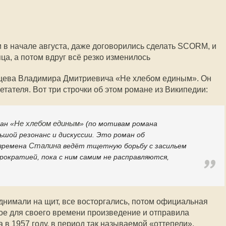
 в начале августа, даже договорились сделать SCORM, и
ца, а потом вдруг всё резко изменилось
цева Владимира Дмитриевича «Не хлебом единым». Он
тателя. Вот три строчки об этом романе из Википедии:
Не хлебом единым
ан «
» (по мотивам романа
льшой резонанс и дискуссии. Это роман об
Сталина
 времена
ведёт тщетную борьбу с засильем
юрократией, пока с ним самим не расправляются,
однимали на щит, все восторгались, потом официальная
вое для своего времени произведение и отправила
 в 1957 году, в период так называемой «оттепели».