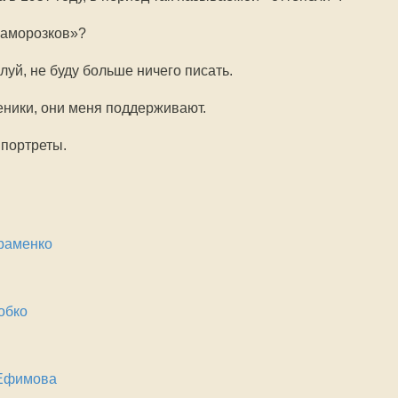
заморозков»?
уй, не буду больше ничего писать.
еники, они меня поддерживают.
 портреты.
раменко
обко
 Ефимова