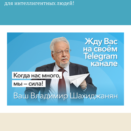
для интеллигентных людей
!