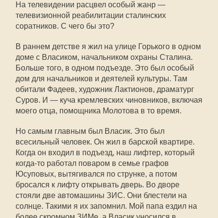
На телевидении расцвел особый жанр —
телевизионной реабилитации сталинских
соратников. С чего бы это?
В раннем детстве я жил на улице Горького в одном
доме с Власиком, начальником охраны Сталина.
Больше того, в одном подъезде. Это был особый
дом для начальников и деятелей культуры. Там
обитали Фадеев, художник Лактионов, драматург
Суров. И — куча кремлевских чиновников, включая
моего отца, помощника Молотова в то время.
Но самым главным был Власик. Это был
всесильный человек. Он жил в барской квартире.
Когда он входил в подъезд, наш лифтер, который
когда-то работал поваром в семье графов
Юсуповых, вытягивался по струнке, а потом
бросался к лифту открывать дверь. Во дворе
стояли две автомашины ЗИС. Они блестели на
солнце. Такими я их запомнил. Мой папа ездил на
более скромном ЗИМе, а Власик уносился в