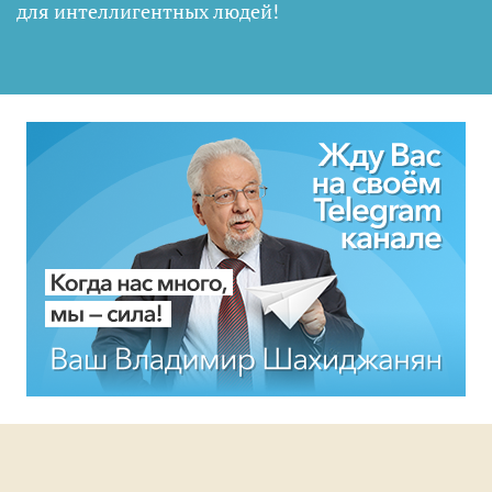
для интеллигентных людей
!