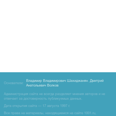
Владимир Владимирович Шахиджанян
,
Дмитрий
Основатели:
Анатольевич Волков
Администрация сайта не всегда разделяет мнения авторов и не
отвечает за достоверность публикуемых данных.
Дата открытия сайта — 17 августа 1997 г.
Все права на материалы, находящиемся на сайте 1001.ru,