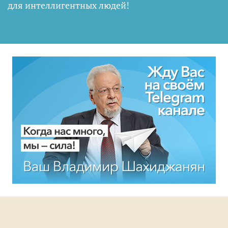
для интеллигентных людей
!