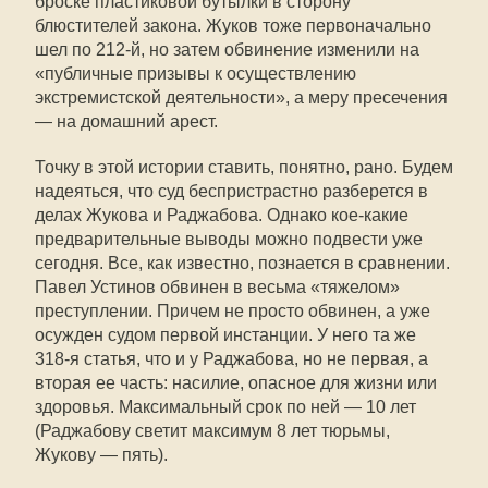
броске пластиковой бутылки в сторону
блюстителей закона. Жуков тоже первоначально
шел по 212-й, но затем обвинение изменили на
«публичные призывы к осуществлению
экстремистской деятельности», а меру пресечения
— на домашний арест.
Точку в этой истории ставить, понятно, рано. Будем
надеяться, что суд беспристрастно разберется в
делах Жукова и Раджабова. Однако кое-какие
предварительные выводы можно подвести уже
сегодня. Все, как известно, познается в сравнении.
Павел Устинов обвинен в весьма «тяжелом»
преступлении. Причем не просто обвинен, а уже
осужден судом первой инстанции. У него та же
318-я статья, что и у Раджабова, но не первая, а
вторая ее часть: насилие, опасное для жизни или
здоровья. Максимальный срок по ней — 10 лет
(Раджабову светит максимум 8 лет тюрьмы,
Жукову — пять).