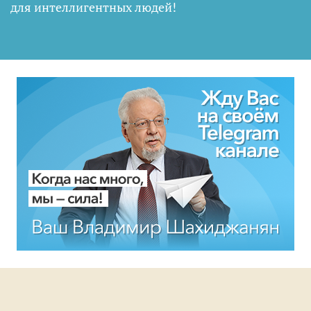
для интеллигентных людей
!