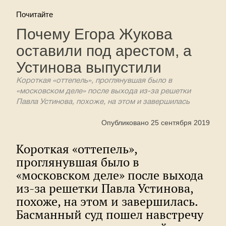
Почитайте
Почему Егора Жукова
оставили под арестом, а
Устинова выпустили
Короткая «оттепель», проглянувшая было в
«московском деле» после выхода из-за решетки
Павла Устинова, похоже, на этом и завершилась
Опубликовано 25 сентября 2019
Короткая «оттепель»,
проглянувшая было в
«московском деле» после выхода
из-за решетки Павла Устинова,
похоже, на этом и завершилась.
Басманный суд пошел навстречу