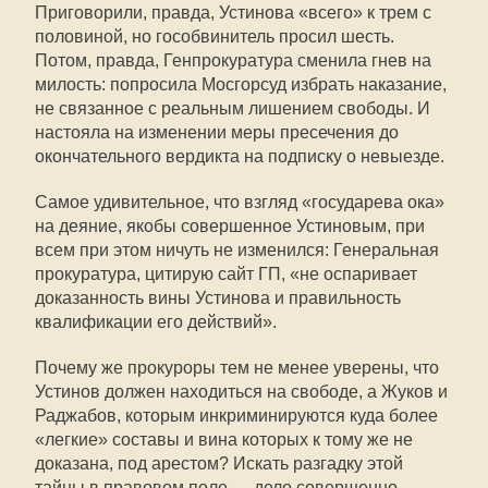
Приговорили, правда, Устинова «всего» к трем с
половиной, но гособвинитель просил шесть.
Потом, правда, Генпрокуратура сменила гнев на
милость: попросила Мосгорсуд избрать наказание,
не связанное с реальным лишением свободы. И
настояла на изменении меры пресечения до
окончательного вердикта на подписку о невыезде.
Самое удивительное, что взгляд «государева ока»
на деяние, якобы совершенное Устиновым, при
всем при этом ничуть не изменился: Генеральная
прокуратура, цитирую сайт ГП, «не оспаривает
доказанность вины Устинова и правильность
квалификации его действий».
Почему же прокуроры тем не менее уверены, что
Устинов должен находиться на свободе, а Жуков и
Раджабов, которым инкриминируются куда более
«легкие» составы и вина которых к тому же не
доказана, под арестом? Искать разгадку этой
тайны в правовом поле — дело совершенно