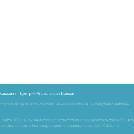
хиджанян
,
Дмитрий Анатольевич Волков
мнения авторов и не отвечает за достоверность публикуемых данных.
сайте 1001.ru, охраняются в соответствии с законодательством РФ, в т
материалов сайте без разрешения владельца сайта ЗАПРЕЩЕНО!