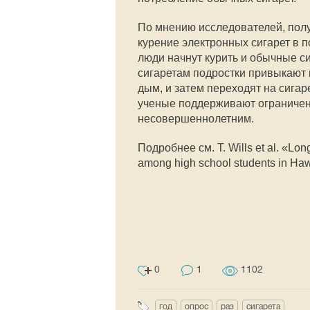
По мнению исследователей, получ
курение электронных сигарет в 
люди начнут курить и обычные с
сигаретам подростки привыкают 
дым, и затем переходят на сигар
ученые поддерживают ограничен
несовершеннолетним.
Подробнее см. Т. Wills et al. «Long
among high school students in Haw
0
1
1102
год
опрос
раз
сигарета