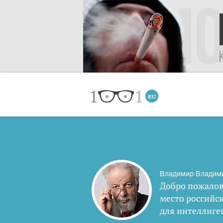
Владимир Владим
Добро пожалов
место российс
для интеллиге