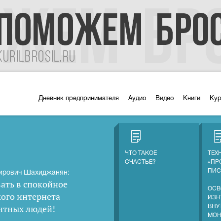
Дневник предпринимателя
Аудио
Видео
Книги
Ку
ЧТО ТАКОЕ
ТЕХ
СЧАСТЬЕ?
«ПР
ПИС
ирович Шахиджанян:
ать в спокойное
ОСВ
кого интернета
ИЗН
нтных людей
!
ВНУ
МОН