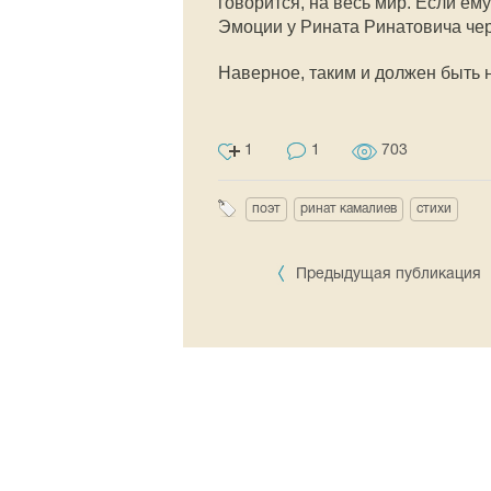
говорится, на весь мир. Если ему
Эмоции у Рината Ринатовича чер
Наверное, таким и должен быть 
1
1
703
поэт
ринат камалиев
стихи
Предыдущая публикация