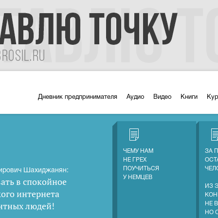
Дневник предпринимателя
Аудио
Видео
Книги
Ку
ЧЕМУ НАМ
ЗА 
НЕ ГРЕХ
ОСТ
ПОУЧИТЬСЯ
ЧЕЛ
ирович Шахиджанян:
У НЕМЦЕВ
ать в спокойное
ИЗ 
кого интернета
КОН
нтных людей
!
НЕ 
НО 