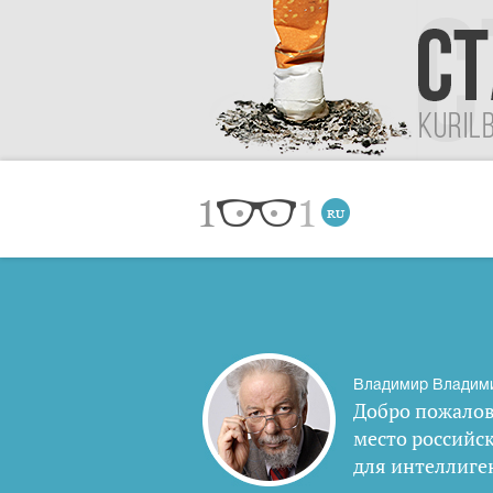
Владимир Владим
Добро пожалов
место российс
для интеллиге