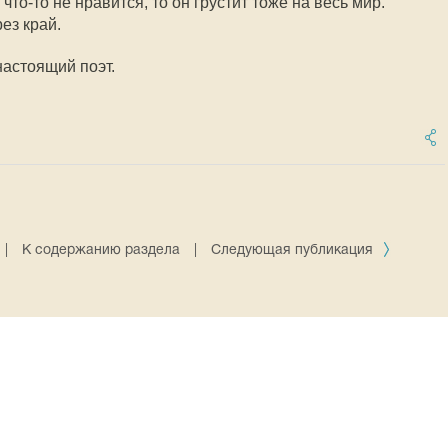
 что-то не нравится, то он грустит тоже на весь мир.
ез край.
настоящий поэт.
|
К содержанию раздела
|
Следующая публикация