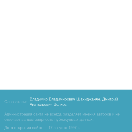
Владимир Владимирович Шахиджанян
,
Дмитрий
Основатели:
Анатольевич Волков
Администрация сайта не всегда разделяет мнения авторов и не
отвечает за достоверность публикуемых данных.
Дата открытия сайта — 17 августа 1997 г.