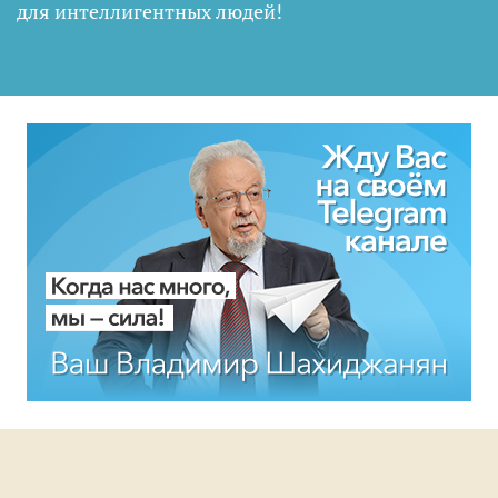
для интеллигентных людей
!