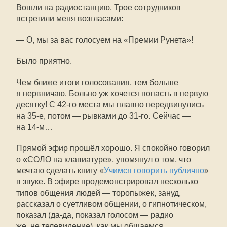
Вошли на радиостанцию. Трое сотрудников
встретили меня возгласами:
— О, мы за вас голосуем на «Премии Рунета»!
Было приятно.
Чем ближе итоги голосования, тем больше
я нервничаю. Больно уж хочется попасть в первую
десятку! С
42-го
места мы плавно передвинулись
на
35-е
, потом — рывками до
31-го
. Сейчас —
на
14-м
…
Прямой эфир прошёл хорошо. Я спокойно говорил
о «СОЛО на клавиатуре», упомянул о том, что
мечтаю сделать книгу «
Учимся говорить публично
»
в звуке. В эфире продемонстрировал несколько
типов общения людей — торопыжек, зануд,
рассказал о суетливом общении, о гипнотическом,
показал (
да-да
, показал голосом — радио
же, не телевидение), как мы общаемся