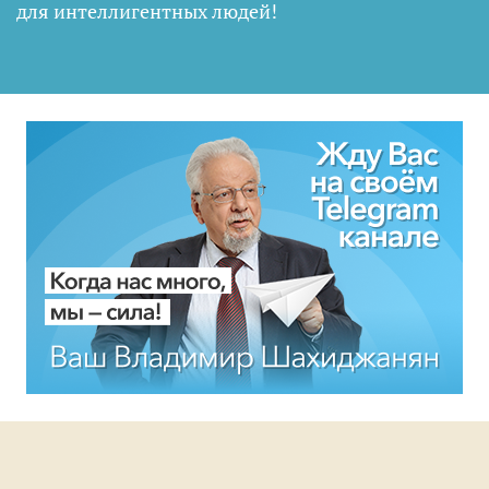
для интеллигентных людей
!