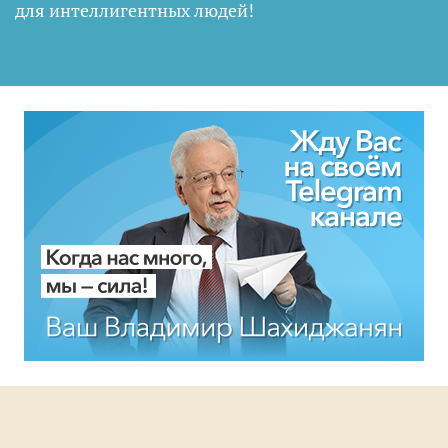
для интеллигентных людей
!