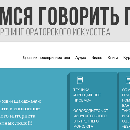
Дневник предпринимателя
Аудио
Видео
Книги
Ку
ТЕХНИКА
ОБ 
«ПРОЩАЛЬНОЕ
ГЛУ
ПИСЬМО»
РОМ
ирович Шахиджанян:
БАН
ать в спокойное
ОСВОБОДИТЕСЬ ОТ
ТАК
кого интернета
ИЗНУРИТЕЛЬНОГО
И К
нтных людей
!
ВНУТРЕННЕГО
ОЦЕ
МОНОЛОГА
«ВЗ