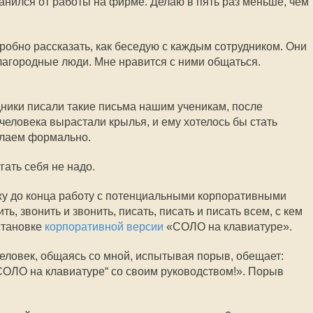
анился от работы на фирме. Делаю в пять раз меньше, чем
обно рассказать, как беседую с каждым сотрудником. Они
лагородные люди. Мне нравится с ними общаться.
дники писали такие письма нашим ученикам, после
человека вырастали крылья, и ему хотелось бы стать
елаем формально.
гать себя не надо.
ожу до конца работу с потенциальными корпоративными
, звонить и звонить, писать, писать и писать всем, с кем
становке
корпоративной версии
«СОЛО на клавиатуре».
человек, общаясь со мной, испытывая порыв, обещает:
„СОЛО на клавиатуре“ со своим руководством!». Порыв