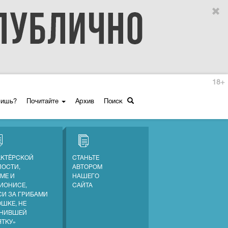
18+
ришь?
Почитайте
Архив
Поиск
АКТЁРСКОЙ
СТАНЬТЕ
ПОСТИ,
АВТОРОМ
МЕ И
НАШЕГО
ИОНИСЕ,
САЙТА
СИ ЗА ГРИБАМИ
ОШКЕ, НЕ
НИВШЕЙ
ЯТКУ»