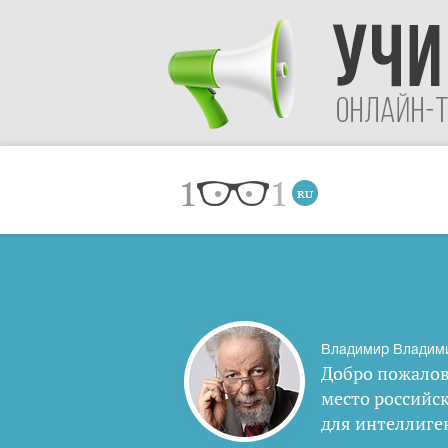
Владимир Владим
Добро пожалов
место российс
для интеллиге