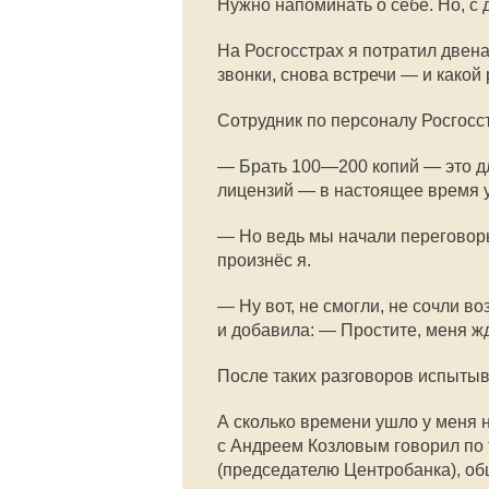
Нужно напоминать о себе. Но, с
На Росгосстрах я потратил двен
звонки, снова встречи — и какой
Сотрудник по персоналу Росгосс
— Брать
100—200
копий — это д
лицензий — в настоящее время у 
— Но ведь мы начали переговор
произнёс я.
— Ну вот, не смогли, не сочли 
и добавила: — Простите, меня ж
После таких разговоров испыты
А сколько времени ушло у меня 
с Андреем Козловым говорил по
(председателю Центробанка), общ