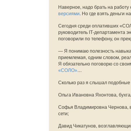
Наверное, надо брать на работу
версиями
. Но где взять деньги н
Сегодня среди оплативших «СО
руководитель
IT-департамента
эн
поговорили по телефону, он пре
— Я понимаю полезность навыка
приемлемая, одним словом, реал
Я обязательно поговорю со свои
«СОЛО»
…
Сколько раз я слышал подобные 
Ольга Ивановна Яхонтова, бухг
Софья Владимировна Чернова, в
сети;
Давид Чикатунов, возглавляющий