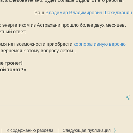
, а следовательно, будет больше отдачи от его работы.
Ваш
Владимир Владимирович Шахиджанян
с энергетиком из Астрахани прошло более двух месяцев.
тный ответ:
емя нет возможности приобрести
корпоративную версию
 вернёмся к этому вопросу летом…
не тронет!
мой тонет?»
|
К содержанию раздела
|
Следующая публикация