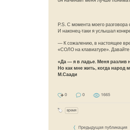
он начинает меня лучше понимать
P.S. С момента моего разговора 
И наконец-таки я услышал конкре
— К сожалению, в настоящее вр
«СОЛО на клавиатуре». Давайте
«Да — я в ладье. Меня разлив 
Но как мне жить, когда народ 
М.Саади
0
0
1665
время
Предыдущая публикация