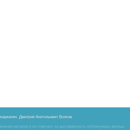
хиджанян
,
Дмитрий Анатольевич Волков
мнения авторов и не отвечает за достоверность публикуемых данных.