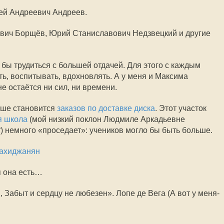
ей Андреевич Андреев.
вич Борщёв, Юрий Станиславович Недзвецкий и другие
г бы трудиться с большей отдачей. Для этого с каждым
ить, воспитывать, вдохновлять. А у меня и Максима
е остаётся ни сил, ни времени.
ьше становится
заказов по доставке диска
. Этот участок
я школа
(мой низкий поклон Людмиле Аркадьевне
т) немного «проседает»: учеников могло бы быть больше.
ахиджанян
я она есть…
, Забыт и сердцу не любезен». Лопе де Вега (А вот у меня-