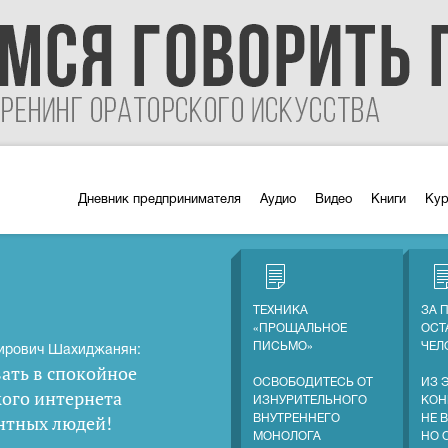
Дневник предпринимателя
Аудио
Видео
Книги
Ку
ТЕХНИКА
ЗА 
«ПРОЩАЛЬНОЕ
ОСТ
ПИСЬМО»
ЧЕЛ
ирович Шахиджанян:
ать в спокойное
ОСВОБОДИТЕСЬ ОТ
ИЗ 
кого интернета
ИЗНУРИТЕЛЬНОГО
КОН
нтных людей
!
ВНУТРЕННЕГО
НЕ 
МОНОЛОГА
НО 