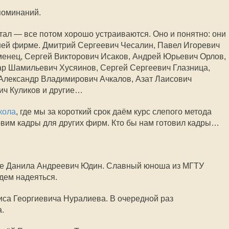
поминаний.
отал — все потом хорошо устраиваются. Оно и понятно: они
шей фирме. Дмитрий Сергеевич Чесалин, Павел Игоревич
менец, Сергей Викторович Исаков, Андрей Юрьевич Орлов,
ар Шамильевич Хусяинов, Сергей Сергеевич Глазница,
Александр Владимирович Ачкалов, Азат Лаисович
ич Куликов и другие…
кола
, где мы за короткий срок даём курс слепого метода
вим кадры для других фирм. Кто бы нам готовил кадры…
ме Данила Андреевич Юдин. Славный юноша из МГТУ
дем надеяться.
са Георгиевича Нуралиева. В очередной раз
а.