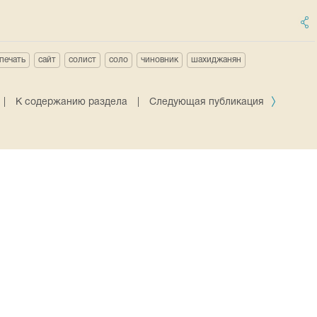
печать
сайт
солист
соло
чиновник
шахиджанян
|
К содержанию раздела
|
Следующая публикация