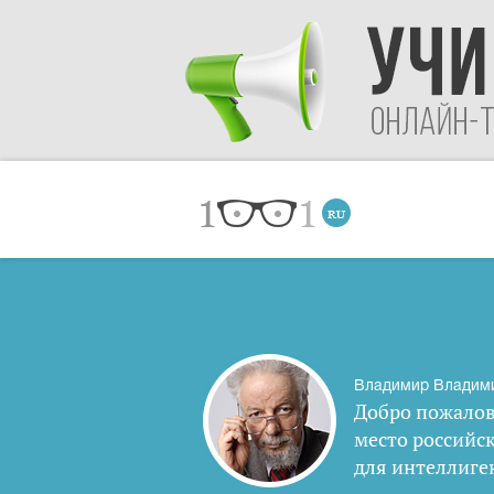
Владимир Владим
Добро пожалов
место российс
для интеллиге