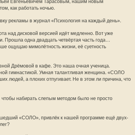
Ильёй Евгеньевичем Тарасовым, нашим новым
том, как работать ночью.
овку рекламы в журнал «Психология на каждый день».
ота над дисковой версией идёт медленно. Вот уже
и. Прошла одна двадцать четвёртая часть года…
ьше ощущаю мимолётность жизни, её суетность
вной Дрёмовой в кафе. Это наша очная ученица.
бной гимнастикой. Умная талантливая женщина. «СОЛО
их людей, а плохих отпугивает. Не в этом ли причина, что
 чтобы набирать слепым методом было не просто
рошедший «СОЛО», привлёк к нашей программе ещё двух-
ллег?