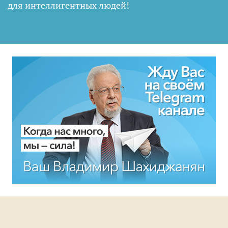
для интеллигентных людей
!