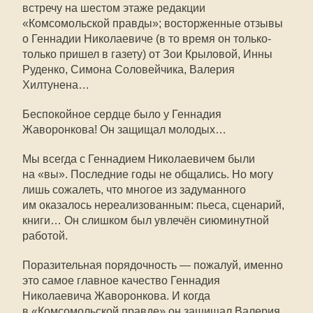
встречу на шестом этаже редакции
«Комсомольской правды»; восторженные отзывы
о Геннадии Николаевиче (в то время он только-
только пришел в газету) от Зои Крыловой, Инны
Руденко, Симона Соловейчика, Валерия
Хилтунена…
Беспокойное сердце было у Геннадия
Жаворонкова! Он защищал молодых…
Мы всегда с Геннадием Николаевичем были
на «вы». Последние годы не общались. Но могу
лишь сожалеть, что многое из задуманного
им оказалось нереализованным: пьеса, сценарий,
книги… Он слишком был увлечён сиюминутной
работой.
Поразительная порядочность — пожалуй, именно
это самое главное качество Геннадия
Николаевича Жаворонкова. И когда
в «Комсомольской правде» он защищал Валерия