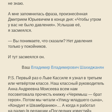
не знаю.
А мне запомнилась фраза, произнесённая
Дмитрием Юрьевичем в конце дня: «Чтобы утром
у вас не было давления». Услышав её,
я засмеялся.
— Вы понимаете, что сказали? Нет давления
только у покойников.
И тут засмеялся он.
Ваш
Владимир Владимирович Шахиджанян
P.S. Первый раз о Льве Кассиле я узнал в третьем
или четвёртом классе. Наш классный руководитель
Анна Андреевна Моисеева всем нам
посоветовала прочесть книжку «Черемыш — брат
героя». Потом мы читали «Улицу младшего сына»,
«Кондуит и Швамбранию»… А когда я работал
на радио (в редакции «Последних известий»