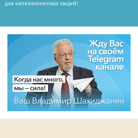
для интеллигентных людей
!