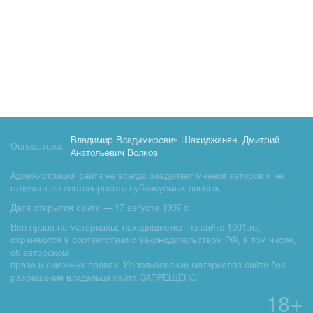
Владимир Владимирович Шахиджанян
,
Дмитрий
Основатели:
Анатольевич Волков
Администрация сайта не всегда разделяет мнения авторов и не
отвечает за достоверность публикуемых данных.
Дата открытия сайта — 17 августа 1997 г.
Все права на материалы, находящиемся на сайте 1001.ru,
охраняются в соответствии с законодательством РФ, в том числе,
об авторском
праве и смежных правах. Использование материалов сайте без
разрешения владельца сайта ЗАПРЕЩЕНО!
18+