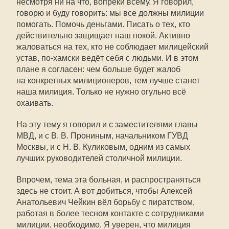
несмотря ни на что, вопреки всему. Я говорил,
говорю и буду говорить: мы все должны милиции
помогать. Помочь деньгами. Писать о тех, кто
действительно защищает наш покой. Активно
жаловаться на тех, кто не соблюдает милицейский
устав,
по-хамски
ведёт себя с людьми. И в этом
плане я согласен: чем больше будет жалоб
на конкретных милиционеров, тем лучше станет
наша милиция. Только не нужно огульно всё
охаивать.
На эту тему я говорил и с заместителями главы
МВД, и с В. В. Прониным, начальником ГУВД
Москвы, и с Н. В. Куликовым, одним из самых
лучших руководителей столичной милиции.
Впрочем, тема эта больная, и распространяться
здесь не стоит. А вот добиться, чтобы Алексей
Анатольевич Чейкин вёл борьбу с пиратством,
работая в более тесном контакте с сотрудниками
милиции, необходимо. Я уверен, что милиция