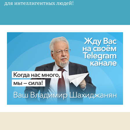
для интеллигентных людей
!