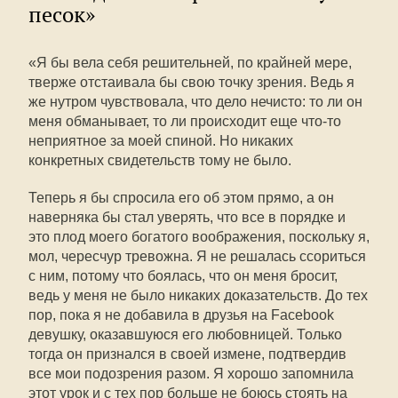
песок»
«Я бы вела себя решительней, по крайней мере,
тверже отстаивала бы свою точку зрения. Ведь я
же нутром чувствовала, что дело нечисто: то ли он
меня обманывает, то ли происходит еще что-то
неприятное за моей спиной. Но никаких
конкретных свидетельств тому не было.
Теперь я бы спросила его об этом прямо, а он
наверняка бы стал уверять, что все в порядке и
это плод моего богатого воображения, поскольку я,
мол, чересчур тревожна. Я не решалась ссориться
с ним, потому что боялась, что он меня бросит,
ведь у меня не было никаких доказательств. До тех
пор, пока я не добавила в друзья на Faсebook
девушку, оказавшуюся его любовницей. Только
тогда он признался в своей измене, подтвердив
все мои подозрения разом. Я хорошо запомнила
этот урок и с тех пор больше не боюсь стоять на