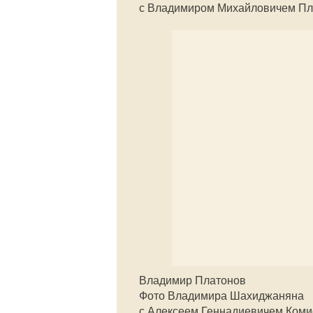
с Владимиром Михайловичем Пл
Владимир Платонов
Фото Владимира Шахиджаняна
с Алексеем Геннадиевичем Коми