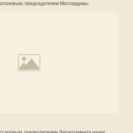
атоновым, председателем Мосгордумы;
ссаровым, руководителем Департамента науки,