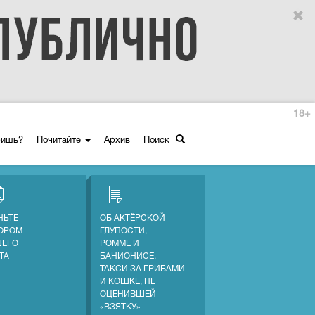
18+
ришь?
Почитайте
Архив
Поиск
НЬТЕ
ОБ АКТЁРСКОЙ
ОРОМ
ГЛУПОСТИ,
ЕГО
РОММЕ И
ТА
БАНИОНИСЕ,
ТАКСИ ЗА ГРИБАМИ
И КОШКЕ, НЕ
ОЦЕНИВШЕЙ
«ВЗЯТКУ»