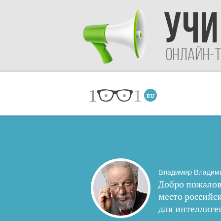
Владимир Владим
Добро пожалов
место российс
для интеллиге