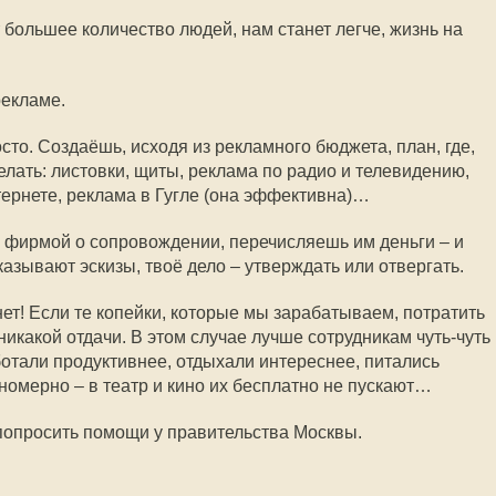
 большее количество людей, нам станет легче, жизнь на
рекламе.
осто. Создаёшь, исходя из рекламного бюджета, план, где,
елать: листовки, щиты, реклама по радио и телевидению,
тернете, реклама в Гугле (она эффективна)…
 фирмой о сопровождении, перечисляешь им деньги – и
оказывают эскизы, твоё дело – утверждать или отвергать.
 нет! Если те копейки, которые мы зарабатываем, потратить
никакой отдачи. В этом случае лучше сотрудникам чуть-чуть
ботали продуктивнее, отдыхали интереснее, питались
номерно – в театр и кино их бесплатно не пускают…
 попросить помощи у правительства Москвы.