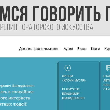
Дневник предпринимателя
Аудио
Видео
Книги
Ку
ФИЛЬМ
СТА
«КЛОУН МУСЛЯ»
АВТ
НАШ
ирович Шахиджанян:
РЕЖИССЁР:
САЙ
ать в спокойное
ВЛАДИМИР
кого интернета
ШАХИДЖАНЯН
нтных людей
!