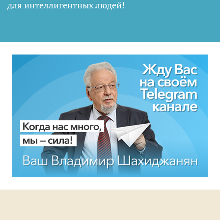
для интеллигентных людей
!