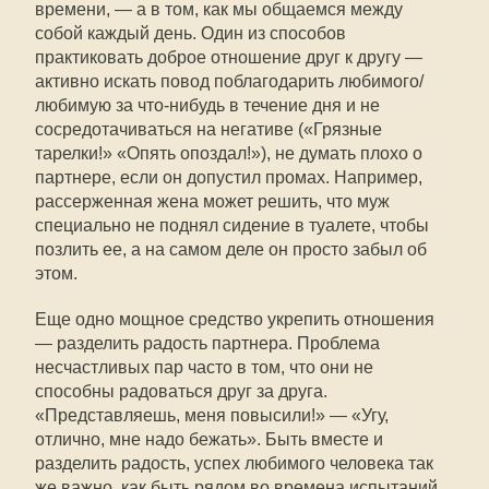
времени, — а в том, как мы общаемся между
собой каждый день. Один из способов
практиковать доброе отношение друг к другу —
активно искать повод поблагодарить любимого/
любимую за что-нибудь в течение дня и не
сосредотачиваться на негативе («Грязные
тарелки!» «Опять опоздал!»), не думать плохо о
партнере, если он допустил промах. Например,
рассерженная жена может решить, что муж
специально не поднял сидение в туалете, чтобы
позлить ее, а на самом деле он просто забыл об
этом.
Еще одно мощное средство укрепить отношения
— разделить радость партнера. Проблема
несчастливых пар часто в том, что они не
способны радоваться друг за друга.
«Представляешь, меня повысили!» — «Угу,
отлично, мне надо бежать». Быть вместе и
разделить радость, успех любимого человека так
же важно, как быть рядом во времена испытаний.