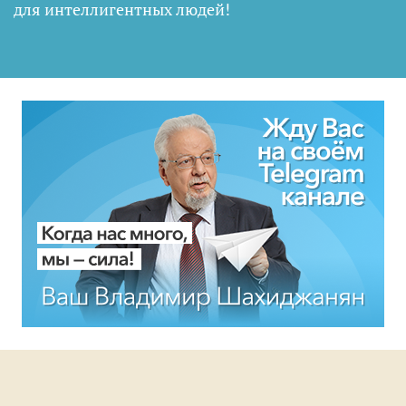
для интеллигентных людей
!