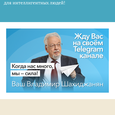
для интеллигентных людей
!