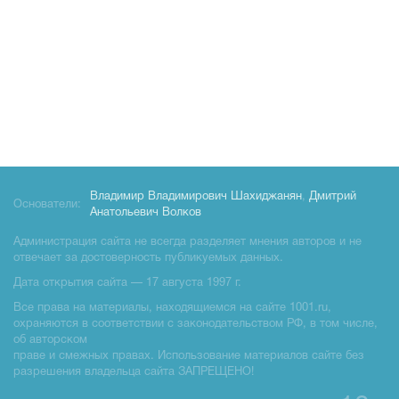
Владимир Владимирович Шахиджанян
,
Дмитрий
Основатели:
Анатольевич Волков
Администрация сайта не всегда разделяет мнения авторов и не
отвечает за достоверность публикуемых данных.
Дата открытия сайта — 17 августа 1997 г.
Все права на материалы, находящиемся на сайте 1001.ru,
охраняются в соответствии с законодательством РФ, в том числе,
об авторском
праве и смежных правах. Использование материалов сайте без
разрешения владельца сайта ЗАПРЕЩЕНО!