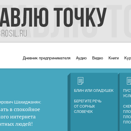
Дневник предпринимателя
Аудио
Видео
Книги
Ку
БЛИН ИЛИ ОЛАДУШЕК
ПУС
УС
БЕРЕГИТЕ РЕЧЬ
ирович Шахиджанян:
ОТ СОРНЫХ
СХЕ
ать в спокойное
СЛОВЕЧЕК
ПЛО
кого интернета
ПЛО
нтных людей
!
ПЛО