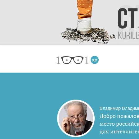
Владимир Владим
Добро пожалов
место российс
для интеллиге