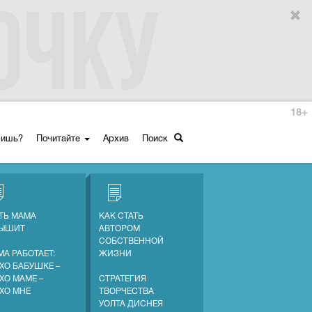
18+
ришь?
Почитайте
Архив
Поиск
ТЬ МАМА
КАК СТАТЬ
ЛЫШИТ
АВТОРОМ
СОБСТВЕННОЙ
МА РАБОТАЕТ:
ЖИЗНИ
ХО БАБУШКЕ –
ХО МАМЕ –
СТРАТЕГИЯ
ХО МНЕ
ТВОРЧЕСТВА
УОЛТА ДИСНЕЯ