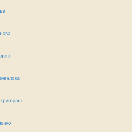
ова
унова
вров
ривалова
 Григораш
ченко