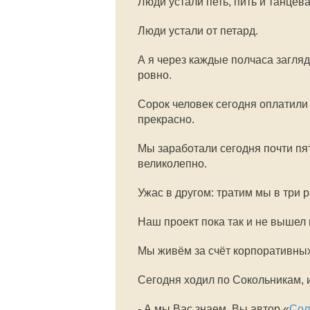
Люди устали петь, пить и танцева
Люди устали от петард.
А я через каждые полчаса загля
ровно.
Сорок человек сегодня оплатил
прекрасно.
Мы заработали сегодня почти пя
великолепно.
Ужас в другом: тратим мы в три р
Наш проект пока так и не вышел
Мы живём за счёт корпоративных 
Сегодня ходил по Сокольникам, и
- А мы Вас знаем, Вы автор «
Сол