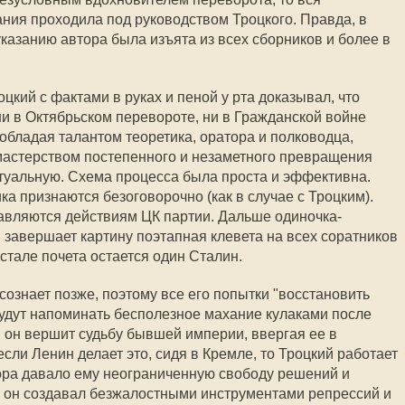
ания проходила под руководством Троцкого. Правда, в
указанию автора была изъята из всех сборников и более в
оцкий с фактами в руках и пеной у рта доказывал, что
ни в Октябрьском перевороте, ни в Гражданской войне
обладая талантом теоретика, оратора и полководца,
мастерством постепенного и незаметного превращения
туальную. Схема процесса была проста и эффективна.
ка признаются безоговорочно (как в случае с Троцким).
авляются действиям ЦК партии. Дальше одиночка-
 завершает картину поэтапная клевета на всех соратников
естале почета остается один Сталин.
ознает позже, поэтому все его попытки "восстановить
удут напоминать бесполезное махание кулаками после
 он вершит судьбу бывшей империи, ввергая ее в
сли Ленин делает это, сидя в Кремле, то Троцкий работает
ора давало ему неограниченную свободу решений и
 он создавал безжалостными инструментами репрессий и