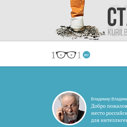
Владимир Владим
Добро пожалов
место российс
для интеллиге