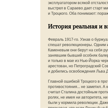
эксплуататором всякой отсталост
выстрел в Сараево дает старт м
и Троцкого. Оба понимают: пора
История реальная и 
Февраль 1917-го. Узнав о буржу
спешат революционеры. Одним и
Каменевым они берут на себя р
занявшим бывший особняк балер
и только в мае из Нью-Йорка чер
арестован, но Петроградский Со
и добились освобождения Льва Д
Главной ошибкой Троцкого в про
противостояния... не заметил. А
считал Сталина достойным проти
ролях, не имея ни авторитета, н
были у кормила революции. Даже
признавал, что если Ленин был 