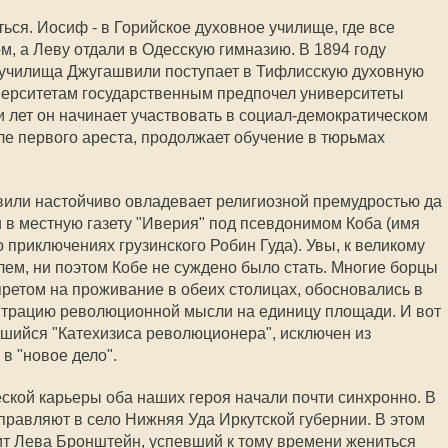
ться. Иосиф - в Горийское духовное училище, где все
м, а Леву отдали в Одесскую гимназию. В 1894 году
 училища Джугашвили поступает в Тифлисскую духовную
ерситетам государственным предпочел университеты
лет он начинает участвовать в социал-демократическом
ле первого ареста, продолжает обучение в тюрьмах
вили настойчиво овладевает религиозной премудростью да
в местную газету "Иверия" под псевдонимом Коба (имя
о приключениях грузинского Робин Гуда). Увы, к великому
ем, ни поэтом Кобе не суждено было стать. Многие борцы
претом на проживание в обеих столицах, обосновались в
нтрацию революционной мысли на единицу площади. И вот
шийся "Катехизиса революционера", исключен из
 в "новое дело".
еской карьеры оба наших героя начали почти синхронно. В
правляют в село Нижняя Уда Иркутской губернии. В этом
жит Лева Бронштейн, успевший к тому времени жениться