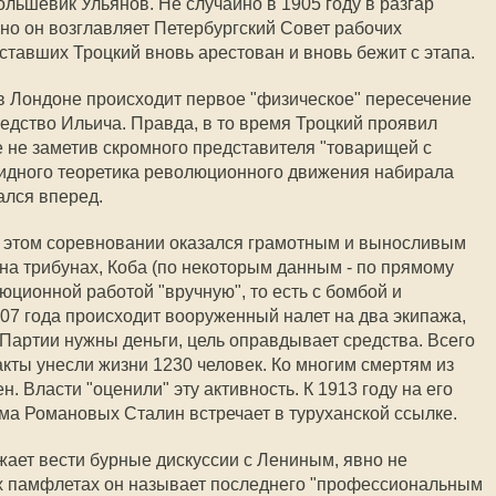
льшевик Ульянов. Не случайно в 1905 году в разгар
о он возглавляет Петербургский Совет рабочих
ставших Троцкий вновь арестован и вновь бежит с этапа.
в Лондоне происходит первое "физическое" пересечение
ледство Ильича. Правда, в то время Троцкий проявил
е не заметив скромного представителя "товарищей с
 видного теоретика революционного движения набирала
ался вперед.
в этом соревновании оказался грамотным и выносливым
 на трибунах, Коба (по некоторым данным - по прямому
юционной работой "вручную", то есть с бомбой и
907 года происходит вооруженный налет на два экипажа,
 Партии нужны деньги, цель оправдывает средства. Всего
акты унесли жизни 1230 человек. Ко многим смертям из
н. Власти "оценили" эту активность. К 1913 году на его
ома Романовых Сталин встречает в туруханской ссылке.
ает вести бурные дискуссии с Лениным, явно не
их памфлетах он называет последнего "профессиональным