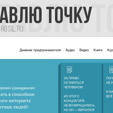
Дневник предпринимателя
Аудио
Видео
Книги
Ку
ЗА ПРАВО
ПОЧ
ОСТАВАТЬСЯ
НЕ 
ЧЕЛОВЕКОМ
ирович Шахиджанян:
И К
ать в спокойное
ИЗ ЭТОГО
ВСЁ
кого интернета
КОНЦЛАГЕРЯ
нтных людей
!
НЕ ВОЗВРАЩАЛИСЬ.
НО ОН — ВЕРНУЛСЯ