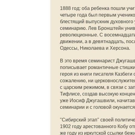
1888 год: оба ребенка пошли учи
четыре года был первым ученико
блестящий выпускник духовного
семинарию. Лев Бронштейн унив
революционные. С восемнадцати 
движении, а в девятнадцать, пос
Одессы, Николаева и Херсона.
В это время семинарист Джугаш
пописывает романтичные стишки 
героя из книги писателя Казбеги 
сожалению, ни церковнослужител
с царским режимом, в связи с за
Тифлисе, создав высокую конце
уже Иосиф Джугашвили, начитав
семинарии и с головой окунается
"Сибирский этап" своей политич
1902 году арестованного Кобу от
же году из иркутской ссылки бе