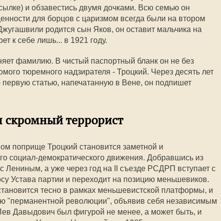
сылке) и обзавестись двумя дочками. Всю семью он
енности для борцов с царизмом всегда были на втором
Джугашвили родится сын Яков, он оставит мальчика на
т к себе лишь... в 1921 году.
яет фамилию. В чистый паспортный бланк он не без
ого тюремного надзирателя - Троцкий. Через десять лет
 первую статью, напечатанную в Вене, он подпишет
и скромный террорист
ом поприще Троцкий становится заметной и
го социал-демократического движения. Добравшись из
с Лениным, а уже через год на II съезде РСДРП вступает с
осу Устава партии и переходит на позицию меньшевиков.
становится тесно в рамках меньшевистской платформы, и
ию "перманентной революции", объявив себя независимым
Лев Давыдович был фигурой не менее, а может быть, и