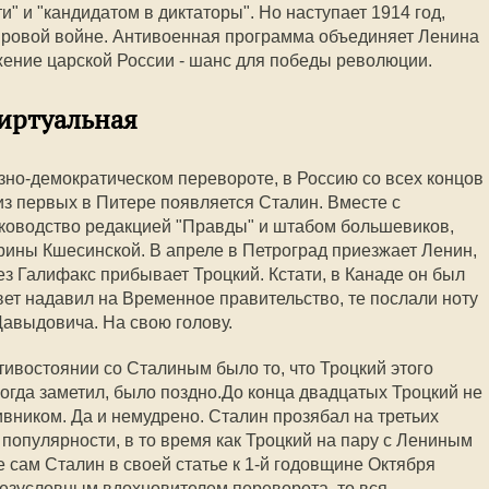
и" и "кандидатом в диктаторы". Но наступает 1914 год,
ировой войне. Антивоенная программа объединяет Ленина
жение царской России - шанс для победы революции.
виртуальная
азно-демократическом перевороте, в Россию со всех концов
з первых в Питере появляется Сталин. Вместе с
уководство редакцией "Правды" и штабом большевиков,
ины Кшесинской. В апреле в Петроград приезжает Ленин,
ез Галифакс прибывает Троцкий. Кстати, в Канаде он был
вет надавил на Временное правительство, те послали ноту
авыдовича. На свою голову.
тивостоянии со Сталиным было то, что Троцкий этого
 когда заметил, было поздно.До конца двадцатых Троцкий не
вником. Да и немудрено. Сталин прозябал на третьих
и популярности, в то время как Троцкий на пару с Лениным
 сам Сталин в своей статье к 1-й годовщине Октября
безусловным вдохновителем переворота, то вся