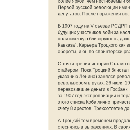
более яркой, чем несгибаемый бо
Первой русской революции именн
депутатов. После поражения вос
В 1907 году на V съезде РСДРП 
будущих участников войн за нас
политическую близорукость, даж
Кавказа". Карьера Троцкого как
обороты, и он по-спринтерски рв
С точки зрения истории Сталин 
стайером. Пока Троцкий блистал
указанию Ленина) занялся револ
револьвером в руках. 26 июля 1
перевозившие деньги в Госбанк.
за 1907 год экспроприации и тер
этого списка Коба лично причасте
счету 8 арестов. Трехсотлетие д
А Троцкий тем временем продолж
стесняясь в выражениях. В сво