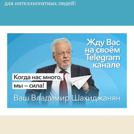
для интеллигентных людей
!