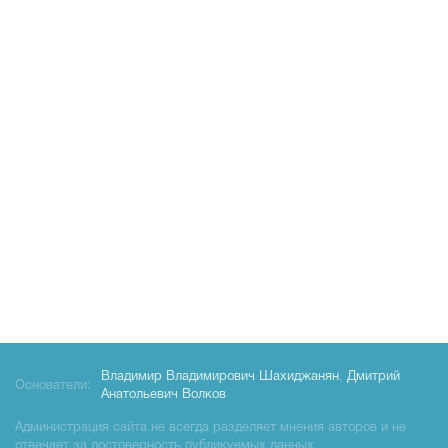
Владимир Владимирович Шахиджанян
,
Дмитрий
Основатели:
Анатольевич Волков
Администрация сайта не всегда разделяет мнения авторов и не
отвечает за достоверность публикуемых данных.