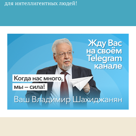
для интеллигентных людей
!