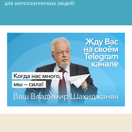
для интеллигентных людей
!