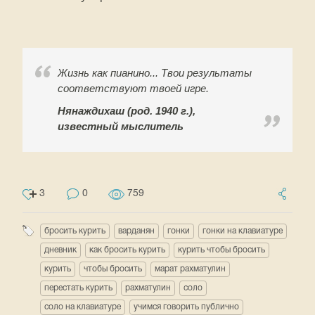
Жизнь как пианино... Твои результаты
соответствуют твоей игре.
Нянаждихаш (род. 1940 г.),
известный мыслитель
3
0
759
бросить курить
варданян
гонки
гонки на клавиатуре
дневник
как бросить курить
курить чтобы бросить
курить
чтобы бросить
марат рахматулин
перестать курить
рахматулин
соло
соло на клавиатуре
учимся говорить публично