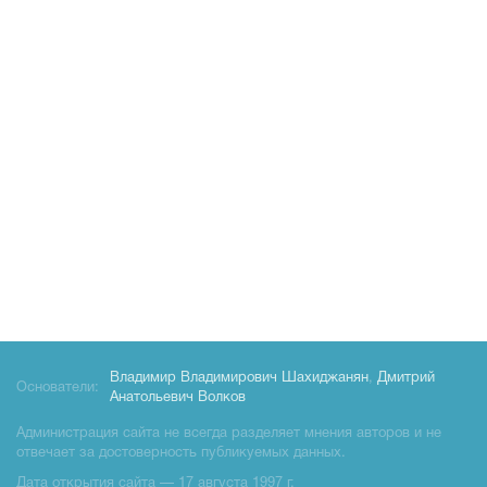
Владимир Владимирович Шахиджанян
,
Дмитрий
Основатели:
Анатольевич Волков
Администрация сайта не всегда разделяет мнения авторов и не
отвечает за достоверность публикуемых данных.
Дата открытия сайта — 17 августа 1997 г.