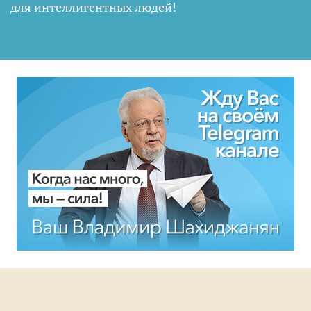
для интеллигентных людей
!