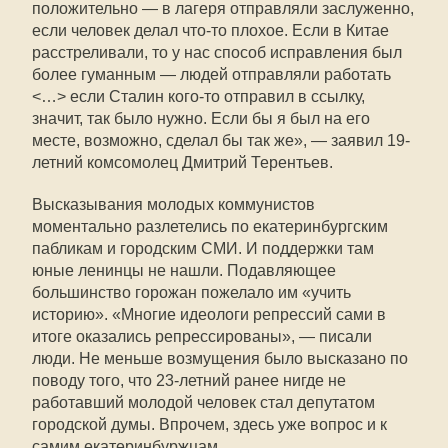
положительно — в лагеря отправляли заслуженно,
если человек делал что-то плохое. Если в Китае
расстреливали, то у нас способ исправления был
более гуманным — людей отправляли работать
<…> если Сталин кого-то отправил в ссылку,
значит, так было нужно. Если бы я был на его
месте, возможно, сделал бы так же», — заявил 19-
летний комсомолец Дмитрий Терентьев.
Высказывания молодых коммунистов
моментально разлетелись по екатеринбургским
пабликам и городским СМИ. И поддержки там
юные ленинцы не нашли. Подавляющее
большинство горожан пожелало им «учить
историю». «Многие идеологи репрессий сами в
итоге оказались репрессированы», — писали
люди. Не меньше возмущения было высказано по
поводу того, что 23-летний ранее нигде не
работавший молодой человек стал депутатом
городской думы. Впрочем, здесь уже вопрос и к
самим екатеринбуржцам.