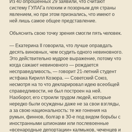
Из 40 опрошенных 29 заявили, что считают
систему ГУЛАГа плохим и позорным для страны
явлением, но при этом признались, что имеют о
ней лишь самое общее представление.
Объяснить свою точку зрения смогли пять человек.
— Екатерина II говорила, что лучше оправдать
десять виновных, чем осудить одного невиновного.
Это действительно мудрое выражение, потому что
когда сажают невиновного — рождается
несправедливость, — говорит 21-летний студент
истфака Кирилл Козюра. — Советский Союз,
несмотря на то что декларировал идею всеобщей
справедливости, не был построен на ней.
Наоборот, его строили трудом людей, которые
нередко были осуждены даже не за свои взгляды,
а за свою национальность: те же гонения на
румын, финнов, болгар в 30-е под видом борьбы с
иностранными шпионами или послевоенные
«всенародные депортации» калмыков, чеченцев и