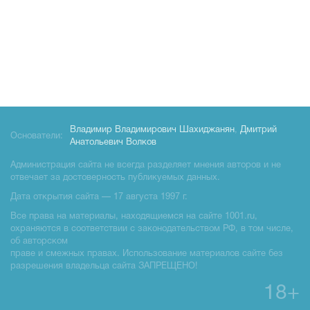
Владимир Владимирович Шахиджанян
,
Дмитрий
Основатели:
Анатольевич Волков
Администрация сайта не всегда разделяет мнения авторов и не
отвечает за достоверность публикуемых данных.
Дата открытия сайта — 17 августа 1997 г.
Все права на материалы, находящиемся на сайте 1001.ru,
охраняются в соответствии с законодательством РФ, в том числе,
об авторском
праве и смежных правах. Использование материалов сайте без
разрешения владельца сайта ЗАПРЕЩЕНО!
18+